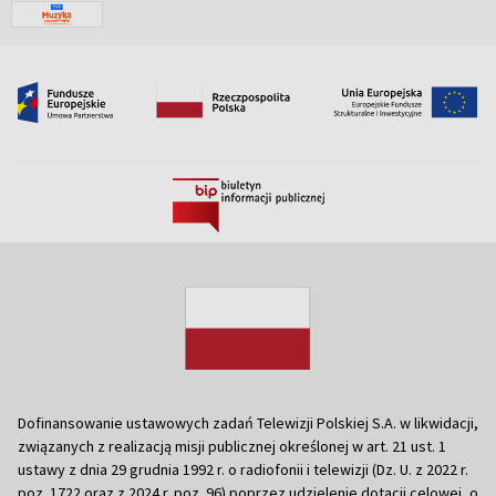
Dofinansowanie ustawowych zadań Telewizji Polskiej S.A. w likwidacji,
związanych z realizacją misji publicznej określonej w art. 21 ust. 1
ustawy z dnia 29 grudnia 1992 r. o radiofonii i telewizji (Dz. U. z 2022 r.
poz. 1722 oraz z 2024 r. poz. 96) poprzez udzielenie dotacji celowej, o