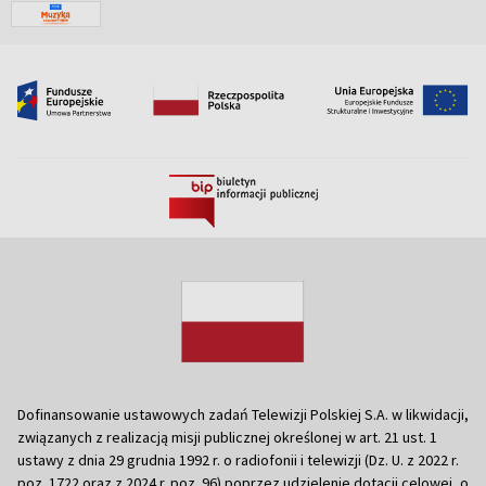
Dofinansowanie ustawowych zadań Telewizji Polskiej S.A. w likwidacji,
związanych z realizacją misji publicznej określonej w art. 21 ust. 1
ustawy z dnia 29 grudnia 1992 r. o radiofonii i telewizji (Dz. U. z 2022 r.
poz. 1722 oraz z 2024 r. poz. 96) poprzez udzielenie dotacji celowej, o