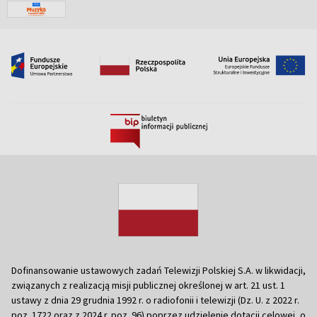
Dofinansowanie ustawowych zadań Telewizji Polskiej S.A. w likwidacji,
związanych z realizacją misji publicznej określonej w art. 21 ust. 1
ustawy z dnia 29 grudnia 1992 r. o radiofonii i telewizji (Dz. U. z 2022 r.
poz. 1722 oraz z 2024 r. poz. 96) poprzez udzielenie dotacji celowej, o