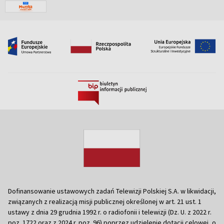
Dofinansowanie ustawowych zadań Telewizji Polskiej S.A. w likwidacji,
związanych z realizacją misji publicznej określonej w art. 21 ust. 1
ustawy z dnia 29 grudnia 1992 r. o radiofonii i telewizji (Dz. U. z 2022 r.
poz. 1722 oraz z 2024 r. poz. 96) poprzez udzielenie dotacji celowej, o