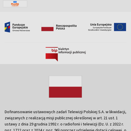
Dofinansowanie ustawowych zadań Telewizji Polskiej S.A. w likwidacji,
związanych z realizacją misji publicznej określonej w art. 21 ust. 1
ustawy z dnia 29 grudnia 1992 r. o radiofonii i telewizji (Dz. U. z 2022 r.
poz. 1722 oraz z 2024 r. poz. 96) poprzez udzielenie dotacji celowej, o