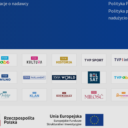
acje o nadawcy
Polityka 
Polityka 
nadużycio