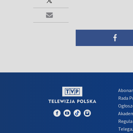
Abona
Rada 
Ogłosz
Akadem
Regula
Telega