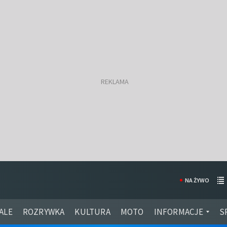
NA ŻYWO
ALE
ROZRYWKA
KULTURA
MOTO
INFORMACJE
S