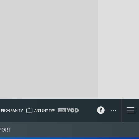
...
PROGRAM TV
ANTENY TVP
PORT