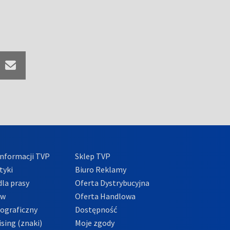
nformacji TVP
Sklep TVP
tyki
Biuro Reklamy
la prasy
Oferta Dystrybucyjna
ów
Oferta Handlowa
tograficzny
Dostępność
sing (znaki)
Moje zgody