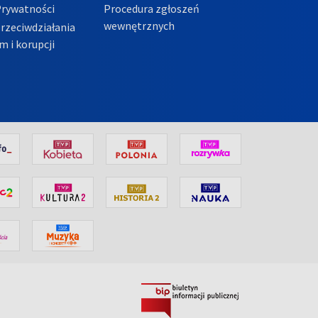
Prywatności
Procedura zgłoszeń
wewnętrznych
przeciwdziałania
m i korupcji