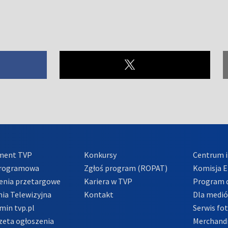
ment TVP
Konkursy
Centrum i
Programowa
Zgłoś program (ROPAT)
Komisja E
enia przetargowe
Kariera w TVP
Program d
ia Telewizyjna
Kontakt
Dla medi
min tvp.pl
Serwis fo
zeta ogłoszenia
Merchandi