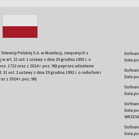
ewizji Polskiej S.A. w likwidacji, związanych z
Dofinan
j w art. 21 ust. 1 ustawy z dnia 29 grudnia 1992 r. o
Data po
r. poz. 1722 oraz z 2024 r. poz. 96) poprzez udzielenie
Dofinan
 31 ust. 2 ustawy z dnia 29 grudnia 1992 r. o radiofonii i
Data po
raz z 2024 r. poz. 96)
Dofinan
Data po
Dofinan
Data po
WRZESIE
Dofinan
Data po