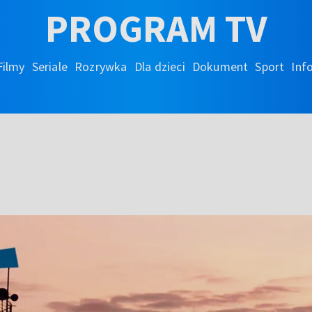
PROGRAM TV
Filmy
Seriale
Rozrywka
Dla dzieci
Dokument
Sport
Inf