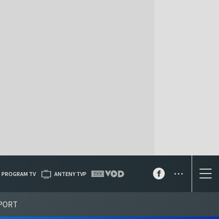
...
PROGRAM TV
ANTENY TVP
PORT