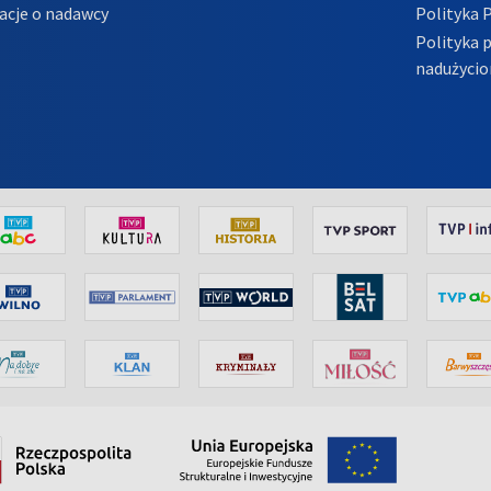
acje o nadawcy
Polityka 
Polityka 
nadużycio