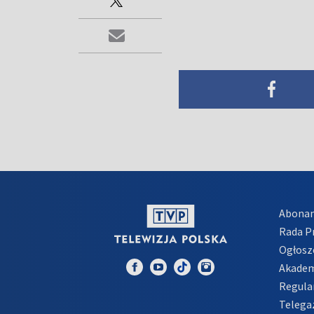
Abona
Rada 
Ogłosz
Akadem
Regula
Telega