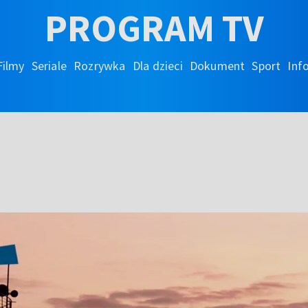
PROGRAM TV
Filmy
Seriale
Rozrywka
Dla dzieci
Dokument
Sport
Inf