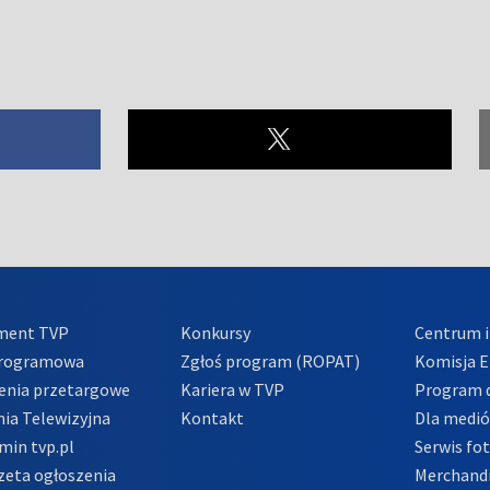
ment TVP
Konkursy
Centrum i
Programowa
Zgłoś program (ROPAT)
Komisja E
enia przetargowe
Kariera w TVP
Program d
ia Telewizyjna
Kontakt
Dla medi
min tvp.pl
Serwis fo
zeta ogłoszenia
Merchandi