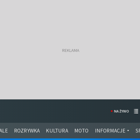
NA ŻYWO
ALE
ROZRYWKA
KULTURA
MOTO
INFORMACJE
S