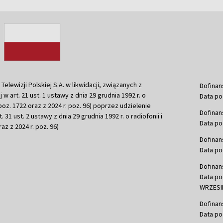
ewizji Polskiej S.A. w likwidacji, związanych z
Dofinan
j w art. 21 ust. 1 ustawy z dnia 29 grudnia 1992 r. o
Data po
r. poz. 1722 oraz z 2024 r. poz. 96) poprzez udzielenie
Dofinan
 31 ust. 2 ustawy z dnia 29 grudnia 1992 r. o radiofonii i
Data po
raz z 2024 r. poz. 96)
Dofinan
Data po
Dofinan
Data po
WRZESIE
Dofinan
Data po