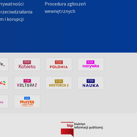
Prywatności
Procedura zgłoszeń
wewnętrznych
przeciwdziałania
m i korupcji