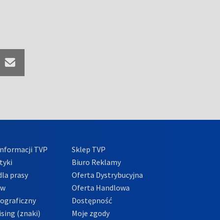
nformacji TVP
Sklep TVP
tyki
Biuro Reklamy
la prasy
Oferta Dystrybucyjna
ów
Oferta Handlowa
tograficzny
Dostępność
sing (znaki)
Moje zgody