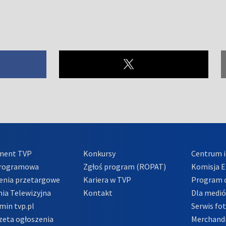
ment TVP
Konkursy
Centrum i
Programowa
Zgłoś program (ROPAT)
Komisja E
enia przetargowe
Kariera w TVP
Program d
ia Telewizyjna
Kontakt
Dla medi
min tvp.pl
Serwis fo
zeta ogłoszenia
Merchandi