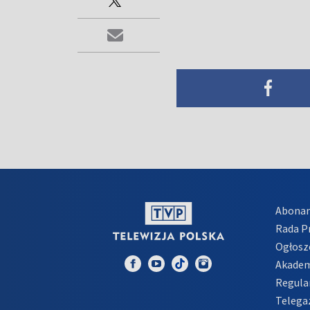
Abona
Rada 
Ogłosz
Akadem
Regula
Telega