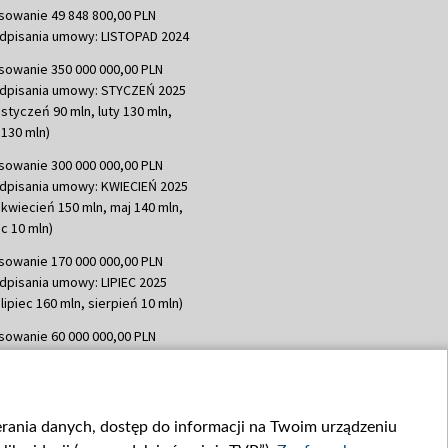
sowanie 49 848 800,00 PLN
dpisania umowy: LISTOPAD 2024
sowanie 350 000 000,00 PLN
dpisania umowy: STYCZEŃ 2025
 styczeń 90 mln, luty 130 mln,
130 mln)
sowanie 300 000 000,00 PLN
dpisania umowy: KWIECIEŃ 2025
 kwiecień 150 mln, maj 140 mln,
c 10 mln)
sowanie 170 000 000,00 PLN
dpisania umowy: LIPIEC 2025
lipiec 160 mln, sierpień 10 mln)
sowanie 60 000 000,00 PLN
dpisania umowy: SIERPIEŃ 2025
 wrzesień 60 mln)
sowanie 635 783 051,21 PLN
ierania danych, dostęp do informacji na Twoim urządzeniu
dpisania umowy: WRZESIEŃ 2025