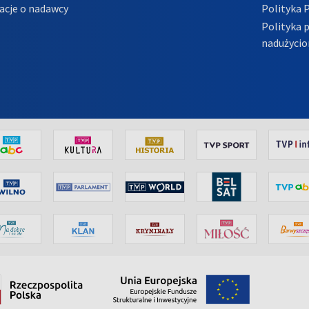
acje o nadawcy
Polityka 
Polityka 
nadużycio