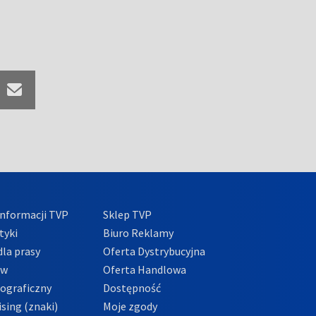
nformacji TVP
Sklep TVP
tyki
Biuro Reklamy
la prasy
Oferta Dystrybucyjna
ów
Oferta Handlowa
tograficzny
Dostępność
sing (znaki)
Moje zgody