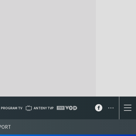
...
PROGRAM TV
ANTENY TVP
PORT