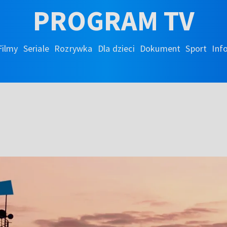
PROGRAM TV
Filmy
Seriale
Rozrywka
Dla dzieci
Dokument
Sport
Inf