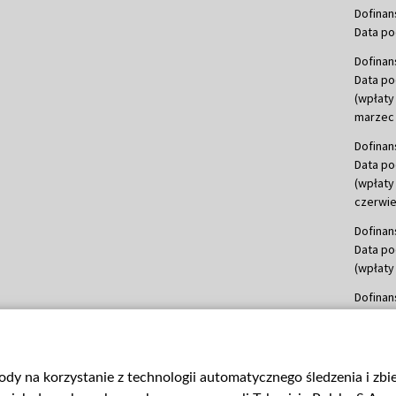
Dofinan
Data po
Dofinan
Data po
(wpłaty
marzec 
Dofinan
Data po
(wpłaty
czerwie
Dofinan
Data po
(wpłaty 
Dofinan
Data po
(wpłata
Dofinan
gody na korzystanie z technologii automatycznego śledzenia i zb
Data po