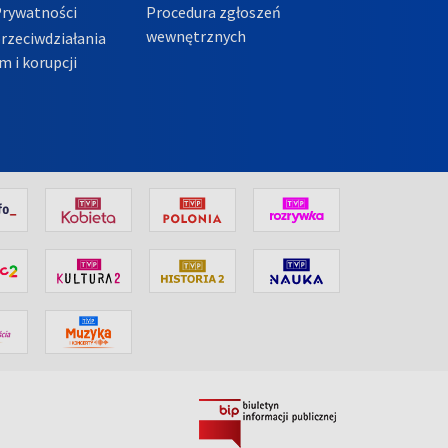
Prywatności
Procedura zgłoszeń
wewnętrznych
przeciwdziałania
m i korupcji