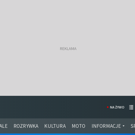
NA ŻYWO
ALE
ROZRYWKA
KULTURA
MOTO
INFORMACJE
S