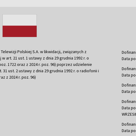
ewizji Polskiej S.A. w likwidacji, związanych z
Dofinan
j w art. 21 ust. 1 ustawy z dnia 29 grudnia 1992 r. o
Data po
r. poz. 1722 oraz z 2024 r. poz. 96) poprzez udzielenie
Dofinan
 31 ust. 2 ustawy z dnia 29 grudnia 1992 r. o radiofonii i
Data po
raz z 2024 r. poz. 96)
Dofinan
Data po
Dofinan
Data po
WRZESIE
Dofinan
Data po