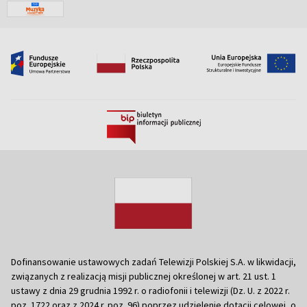
Dofinansowanie ustawowych zadań Telewizji Polskiej S.A. w likwidacji,
związanych z realizacją misji publicznej określonej w art. 21 ust. 1
ustawy z dnia 29 grudnia 1992 r. o radiofonii i telewizji (Dz. U. z 2022 r.
poz. 1722 oraz z 2024 r. poz. 96) poprzez udzielenie dotacji celowej, o