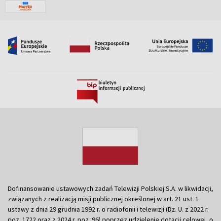
Dofinansowanie ustawowych zadań Telewizji Polskiej S.A. w likwidacji,
związanych z realizacją misji publicznej określonej w art. 21 ust. 1
ustawy z dnia 29 grudnia 1992 r. o radiofonii i telewizji (Dz. U. z 2022 r.
poz. 1722 oraz z 2024 r. poz. 96) poprzez udzielenie dotacji celowej, o