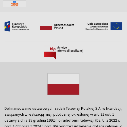
Dofinansowanie ustawowych zadań Telewizji Polskiej S.A. w likwidacji,
związanych z realizacją misji publicznej określonej w art. 21 ust. 1
ustawy z dnia 29 grudnia 1992 r. o radiofonii i telewizji (Dz. U. z 2022 r.
poz. 1722 oraz z 2024 r. poz. 96) poprzez udzielenie dotacji celowej, o