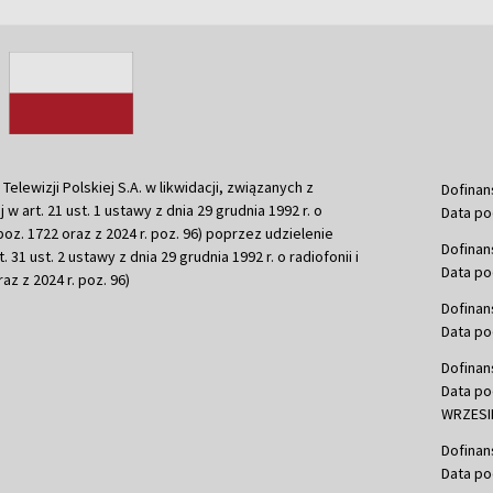
ewizji Polskiej S.A. w likwidacji, związanych z
Dofinan
j w art. 21 ust. 1 ustawy z dnia 29 grudnia 1992 r. o
Data po
r. poz. 1722 oraz z 2024 r. poz. 96) poprzez udzielenie
Dofinan
 31 ust. 2 ustawy z dnia 29 grudnia 1992 r. o radiofonii i
Data po
raz z 2024 r. poz. 96)
Dofinan
Data po
Dofinan
Data po
WRZESIE
Dofinan
Data po