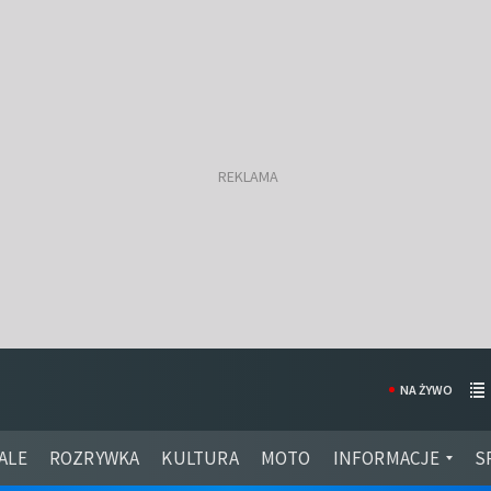
NA ŻYWO
ALE
ROZRYWKA
KULTURA
MOTO
INFORMACJE
S