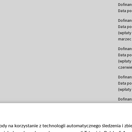
Dofinan
Data po
Dofinan
Data po
(wpłaty
marzec 
Dofinan
Data po
(wpłaty
czerwie
Dofinan
Data po
(wpłaty 
Dofinan
Data po
(wpłata
Dofinan
gody na korzystanie z technologii automatycznego śledzenia i zb
Data po