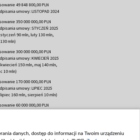
sowanie 49 848 800,00 PLN
dpisania umowy: LISTOPAD 2024
sowanie 350 000 000,00 PLN
dpisania umowy: STYCZEŃ 2025
 styczeń 90 mln, luty 130 mln,
130 mln)
sowanie 300 000 000,00 PLN
dpisania umowy: KWIECIEŃ 2025
 kwiecień 150 mln, maj 140 mln,
c 10 mln)
sowanie 170 000 000,00 PLN
dpisania umowy: LIPIEC 2025
lipiec 160 mln, sierpień 10 mln)
sowanie 60 000 000,00 PLN
dpisania umowy: SIERPIEŃ 2025
 wrzesień 60 mln)
sowanie 635 783 051,21 PLN
ierania danych, dostęp do informacji na Twoim urządzeniu
dpisania umowy: WRZESIEŃ 2025