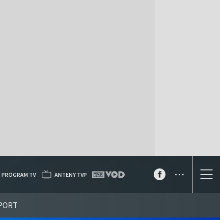
...
PROGRAM TV
ANTENY TVP
PORT