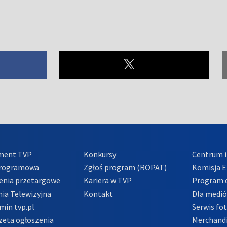
ment TVP
Konkursy
Centrum i
Programowa
Zgłoś program (ROPAT)
Komisja E
enia przetargowe
Kariera w TVP
Program d
ia Telewizyjna
Kontakt
Dla medi
min tvp.pl
Serwis fo
zeta ogłoszenia
Merchandi