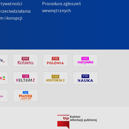
Prywatności
Procedura zgłoszeń
wewnętrznych
przeciwdziałania
m i korupcji