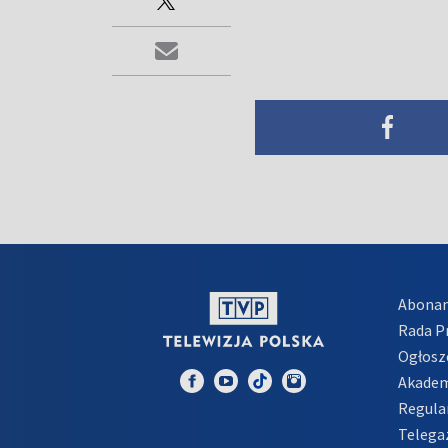
Abona
Rada 
Ogłosz
Akadem
Regula
Telega