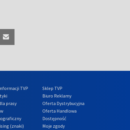
nformacji TVP
Sklep TVP
tyki
Biuro Reklamy
la prasy
Oferta Dystrybucyjna
ów
Oferta Handlowa
tograficzny
Dostępność
sing (znaki)
Moje zgody