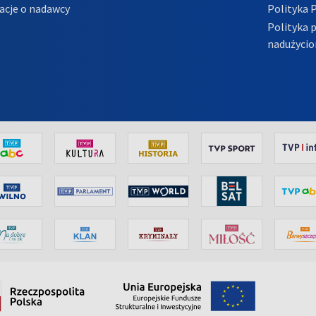
acje o nadawcy
Polityka 
Polityka 
nadużycio