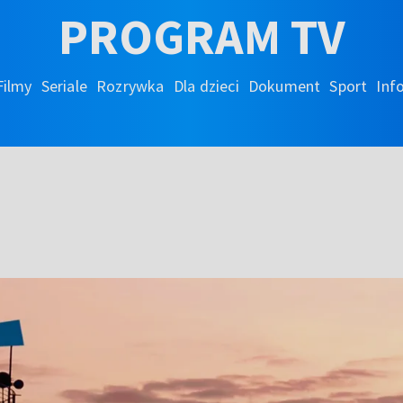
PROGRAM TV
Filmy
Seriale
Rozrywka
Dla dzieci
Dokument
Sport
Inf