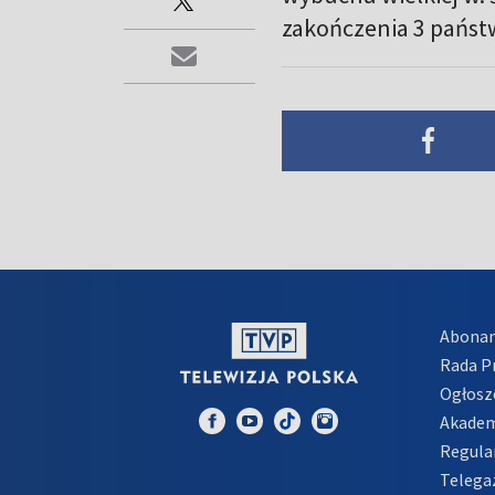
zakończenia 3 państ
Abona
Rada 
Ogłosz
Akadem
Regula
Telega