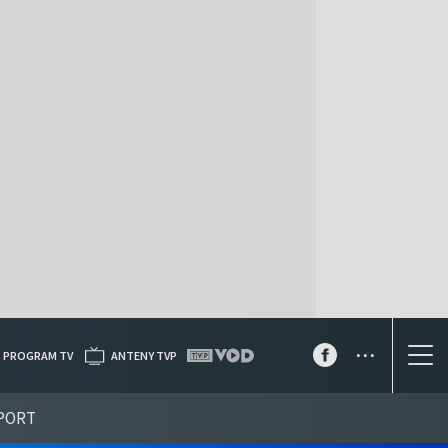
...
PROGRAM TV
ANTENY TVP
PORT