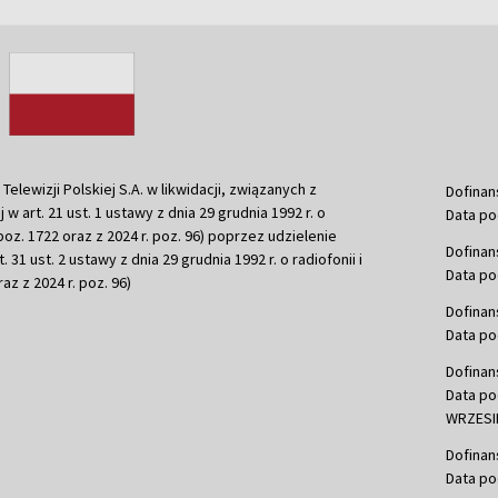
ewizji Polskiej S.A. w likwidacji, związanych z
Dofinan
j w art. 21 ust. 1 ustawy z dnia 29 grudnia 1992 r. o
Data po
r. poz. 1722 oraz z 2024 r. poz. 96) poprzez udzielenie
Dofinan
 31 ust. 2 ustawy z dnia 29 grudnia 1992 r. o radiofonii i
Data po
raz z 2024 r. poz. 96)
Dofinan
Data po
Dofinan
Data po
WRZESIE
Dofinan
Data po