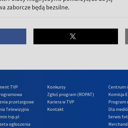
wa zaborcze będą bezsilne.
ment TVP
Konkursy
Centrum i
Programowa
Zgłoś program (ROPAT)
Komisja E
enia przetargowe
Kariera w TVP
Program d
ia Telewizyjna
Kontakt
Dla medi
min tvp.pl
Serwis fo
zeta ogłoszenia
Merchandi