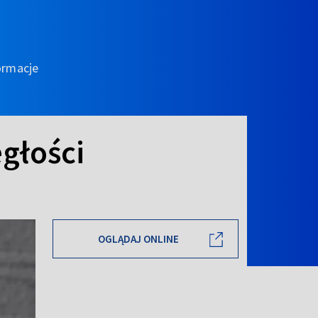
ormacje
egłości
OGLĄDAJ ONLINE