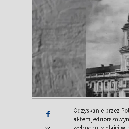
Odzyskanie przez Pols
aktem jednorazowym 
wybuchu wielkiej w. ś