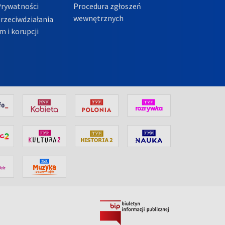
Prywatności
Procedura zgłoszeń
wewnętrznych
przeciwdziałania
m i korupcji