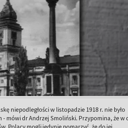
kę niepodległości w listopadzie 1918 r. nie było
- mówi dr Andrzej Smoliński. Przypomina, że w c
w. Polacy mogli jedynie pomarzyć, że do jej