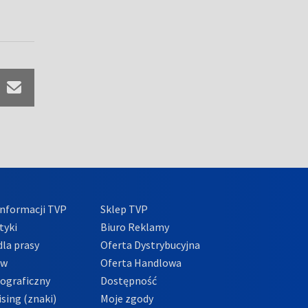
nformacji TVP
Sklep TVP
tyki
Biuro Reklamy
la prasy
Oferta Dystrybucyjna
ów
Oferta Handlowa
tograficzny
Dostępność
sing (znaki)
Moje zgody