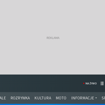
NA ŻYWO
ALE
ROZRYWKA
KULTURA
MOTO
INFORMACJE
S