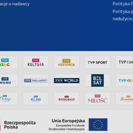
acje o nadawcy
Polityka 
Polityka 
nadużycio