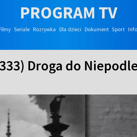
PROGRAM TV
Filmy
Seriale
Rozrywka
Dla dzieci
Dokument
Sport
Inf
 (333) Droga do Niepodl