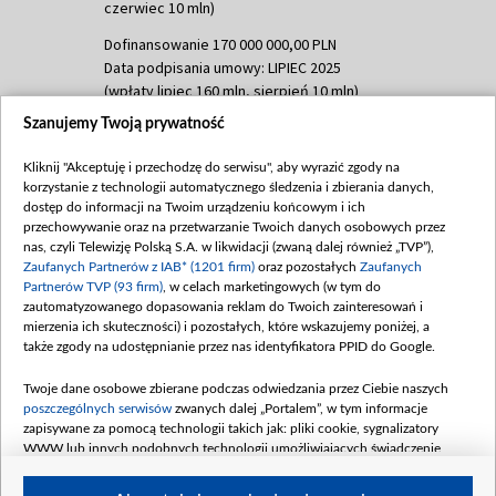
czerwiec 10 mln)
Dofinansowanie 170 000 000,00 PLN
Data podpisania umowy: LIPIEC 2025
(wpłaty lipiec 160 mln, sierpień 10 mln)
Szanujemy Twoją prywatność
Dofinansowanie 60 000 000,00 PLN
Data podpisania umowy: SIERPIEŃ 2025
Kliknij "Akceptuję i przechodzę do serwisu", aby wyrazić zgody na
(wpłata wrzesień 60 mln)
korzystanie z technologii automatycznego śledzenia i zbierania danych,
Dofinansowanie 635 783 051,21 PLN
dostęp do informacji na Twoim urządzeniu końcowym i ich
przechowywanie oraz na przetwarzanie Twoich danych osobowych przez
Data podpisania umowy: WRZESIEŃ 2025
nas, czyli Telewizję Polską S.A. w likwidacji (zwaną dalej również „TVP”),
(wpłata wrzesień 100 mln, październik 350
Zaufanych Partnerów z IAB* (1201 firm)
oraz pozostałych
Zaufanych
mln, listopad 265 mln)
Partnerów TVP (93 firm)
, w celach marketingowych (w tym do
zautomatyzowanego dopasowania reklam do Twoich zainteresowań i
Dofinansowanie 48 862 000,00 PLN
mierzenia ich skuteczności) i pozostałych, które wskazujemy poniżej, a
Data podpisania umowy: GRUDZIEŃ 2025
także zgody na udostępnianie przez nas identyfikatora PPID do Google.
(wpłata grudzień 60,548 mln)
Twoje dane osobowe zbierane podczas odwiedzania przez Ciebie naszych
Dofinansowanie 900 000 000,00 PLN
poszczególnych serwisów
zwanych dalej „Portalem”, w tym informacje
Data podpisania umowy: LUTY 2026 (wpłata
zapisywane za pomocą technologii takich jak: pliki cookie, sygnalizatory
26 lutego 80 mln, 4 marca 370 mln,
8
WWW lub innych podobnych technologii umożliwiających świadczenie
kwiecień 180 mln, 7 maja 180 mln, 8
dopasowanych i bezpiecznych usług, personalizację treści oraz reklam,
udostępnianie funkcji mediów społecznościowych oraz analizowanie ruchu
czerwca 90 mln)