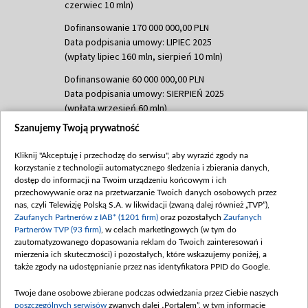
czerwiec 10 mln)
Dofinansowanie 170 000 000,00 PLN
Data podpisania umowy: LIPIEC 2025
(wpłaty lipiec 160 mln, sierpień 10 mln)
Dofinansowanie 60 000 000,00 PLN
Data podpisania umowy: SIERPIEŃ 2025
(wpłata wrzesień 60 mln)
Szanujemy Twoją prywatność
Dofinansowanie 635 783 051,21 PLN
Data podpisania umowy: WRZESIEŃ 2025
Kliknij "Akceptuję i przechodzę do serwisu", aby wyrazić zgody na
(wpłata wrzesień 100 mln, październik 350
korzystanie z technologii automatycznego śledzenia i zbierania danych,
mln, listopad 265 mln)
dostęp do informacji na Twoim urządzeniu końcowym i ich
przechowywanie oraz na przetwarzanie Twoich danych osobowych przez
Dofinansowanie 48 862 000,00 PLN
nas, czyli Telewizję Polską S.A. w likwidacji (zwaną dalej również „TVP”),
Data podpisania umowy: GRUDZIEŃ 2025
Zaufanych Partnerów z IAB* (1201 firm)
oraz pozostałych
Zaufanych
(wpłata grudzień 60,548 mln)
Partnerów TVP (93 firm)
, w celach marketingowych (w tym do
zautomatyzowanego dopasowania reklam do Twoich zainteresowań i
Dofinansowanie 900 000 000,00 PLN
mierzenia ich skuteczności) i pozostałych, które wskazujemy poniżej, a
Data podpisania umowy: LUTY 2026 (wpłata
także zgody na udostępnianie przez nas identyfikatora PPID do Google.
26 lutego 80 mln, 4 marca 370 mln,
8
kwiecień 180 mln, 7 maja 180 mln, 8
Twoje dane osobowe zbierane podczas odwiedzania przez Ciebie naszych
czerwca 90 mln)
poszczególnych serwisów
zwanych dalej „Portalem”, w tym informacje