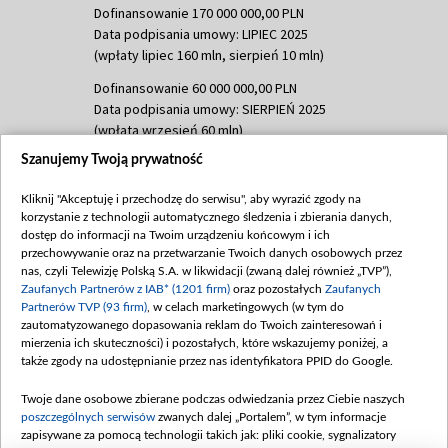
Dofinansowanie 170 000 000,00 PLN
Data podpisania umowy: LIPIEC 2025
(wpłaty lipiec 160 mln, sierpień 10 mln)
Dofinansowanie 60 000 000,00 PLN
Data podpisania umowy: SIERPIEŃ 2025
(wpłata wrzesień 60 mln)
Szanujemy Twoją prywatność
Dofinansowanie 635 783 051,21 PLN
Data podpisania umowy: WRZESIEŃ 2025
Kliknij "Akceptuję i przechodzę do serwisu", aby wyrazić zgody na
(wpłata wrzesień 100 mln, październik 350
korzystanie z technologii automatycznego śledzenia i zbierania danych,
mln, listopad 265 mln)
dostęp do informacji na Twoim urządzeniu końcowym i ich
przechowywanie oraz na przetwarzanie Twoich danych osobowych przez
Dofinansowanie 48 862 000,00 PLN
nas, czyli Telewizję Polską S.A. w likwidacji (zwaną dalej również „TVP”),
Data podpisania umowy: GRUDZIEŃ 2025
Zaufanych Partnerów z IAB* (1201 firm)
oraz pozostałych
Zaufanych
(wpłata grudzień 60,548 mln)
Partnerów TVP (93 firm)
, w celach marketingowych (w tym do
zautomatyzowanego dopasowania reklam do Twoich zainteresowań i
Dofinansowanie 900 000 000,00 PLN
mierzenia ich skuteczności) i pozostałych, które wskazujemy poniżej, a
Data podpisania umowy: LUTY 2026 (wpłata
także zgody na udostępnianie przez nas identyfikatora PPID do Google.
26 lutego 80 mln, 4 marca 370 mln,
8
kwiecień 180 mln, 7 maja 180 mln, 8
Twoje dane osobowe zbierane podczas odwiedzania przez Ciebie naszych
czerwca 90 mln)
poszczególnych serwisów
zwanych dalej „Portalem”, w tym informacje
zapisywane za pomocą technologii takich jak: pliki cookie, sygnalizatory