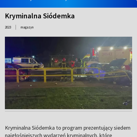
Kryminalna Siódemka
|
2023
magazyn
Kryminalna Siódemka to program prezentujący siedem
najgłośniejszych wydarzeń kryminalnych, które