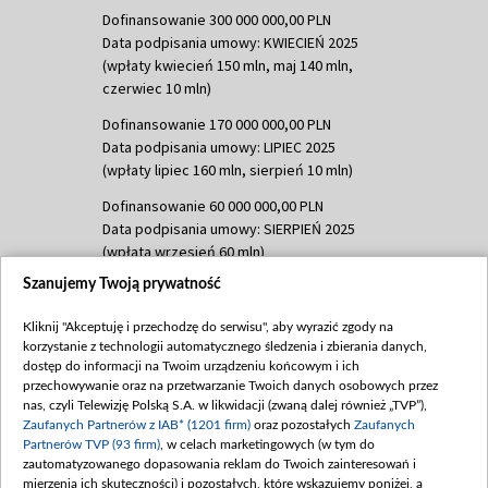
Dofinansowanie 300 000 000,00 PLN
Data podpisania umowy: KWIECIEŃ 2025
(wpłaty kwiecień 150 mln, maj 140 mln,
czerwiec 10 mln)
Dofinansowanie 170 000 000,00 PLN
Data podpisania umowy: LIPIEC 2025
(wpłaty lipiec 160 mln, sierpień 10 mln)
Dofinansowanie 60 000 000,00 PLN
Data podpisania umowy: SIERPIEŃ 2025
(wpłata wrzesień 60 mln)
Szanujemy Twoją prywatność
Dofinansowanie 635 783 051,21 PLN
Data podpisania umowy: WRZESIEŃ 2025
Kliknij "Akceptuję i przechodzę do serwisu", aby wyrazić zgody na
(wpłata wrzesień 100 mln, październik 350
korzystanie z technologii automatycznego śledzenia i zbierania danych,
mln, listopad 265 mln)
dostęp do informacji na Twoim urządzeniu końcowym i ich
przechowywanie oraz na przetwarzanie Twoich danych osobowych przez
Dofinansowanie 48 862 000,00 PLN
nas, czyli Telewizję Polską S.A. w likwidacji (zwaną dalej również „TVP”),
Data podpisania umowy: GRUDZIEŃ 2025
Zaufanych Partnerów z IAB* (1201 firm)
oraz pozostałych
Zaufanych
(wpłata grudzień 60,548 mln)
Partnerów TVP (93 firm)
, w celach marketingowych (w tym do
zautomatyzowanego dopasowania reklam do Twoich zainteresowań i
Dofinansowanie 900 000 000,00 PLN
mierzenia ich skuteczności) i pozostałych, które wskazujemy poniżej, a