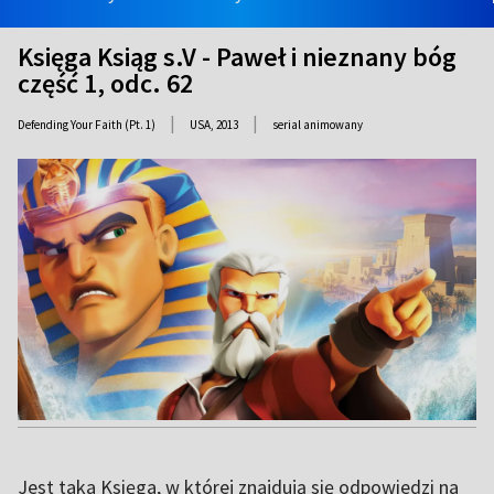
Księga Ksiąg s.V - Paweł i nieznany bóg
część 1, odc. 62
|
|
Defending Your Faith (Pt. 1)
USA,
2013
serial animowany
Jest taka Księga, w której znajdują się odpowiedzi na