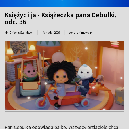
Księżyc i ja - Książeczka pana Cebulki,
odc. 36
|
|
Mr. Onion's Storybook
Kanada,
2019
serial animowany
Pan Cebulka opowiada bajkę. Wszyscy przjaciele chcą