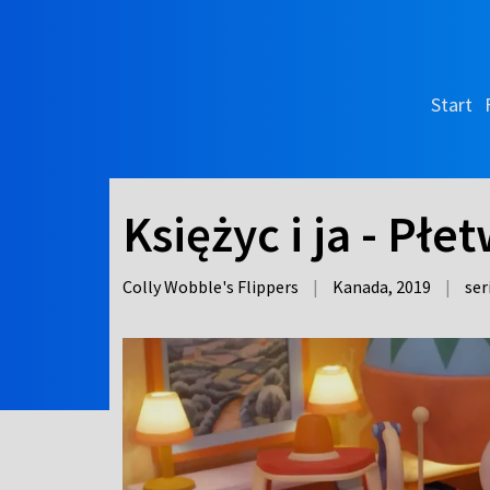
Start
Księżyc i ja - Płe
Colly Wobble's Flippers
|
Kanada,
2019
|
ser