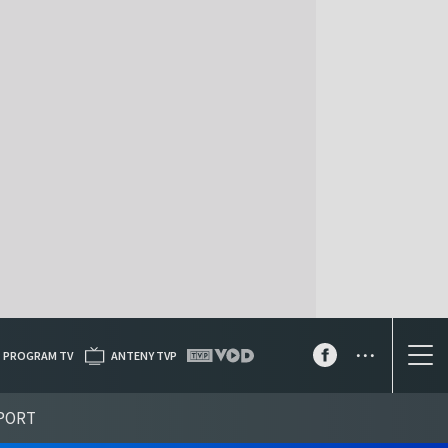
...
PROGRAM TV
ANTENY TVP
PORT