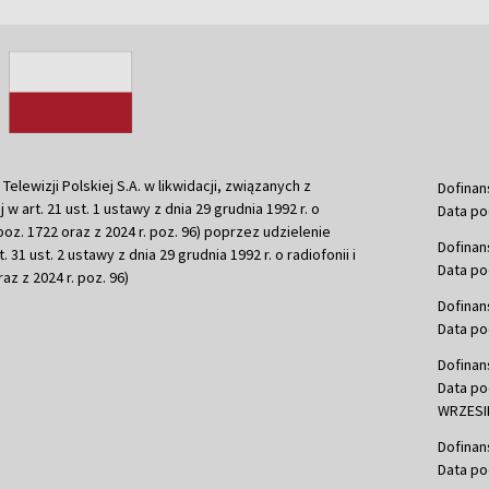
ewizji Polskiej S.A. w likwidacji, związanych z
Dofinan
j w art. 21 ust. 1 ustawy z dnia 29 grudnia 1992 r. o
Data po
r. poz. 1722 oraz z 2024 r. poz. 96) poprzez udzielenie
Dofinan
 31 ust. 2 ustawy z dnia 29 grudnia 1992 r. o radiofonii i
Data po
raz z 2024 r. poz. 96)
Dofinan
Data po
Dofinan
Data po
WRZESIE
Dofinan
Data po