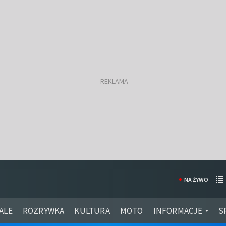
NA ŻYWO
ALE
ROZRYWKA
KULTURA
MOTO
INFORMACJE
S