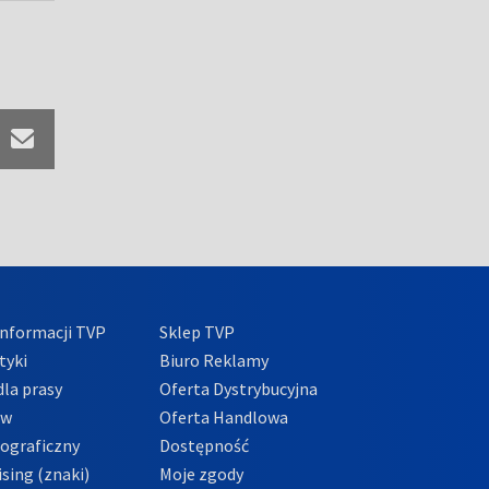
nformacji TVP
Sklep TVP
tyki
Biuro Reklamy
la prasy
Oferta Dystrybucyjna
ów
Oferta Handlowa
tograficzny
Dostępność
sing (znaki)
Moje zgody