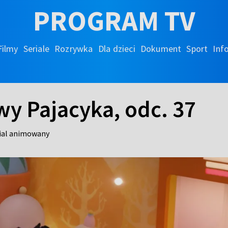
PROGRAM TV
Filmy
Seriale
Rozrywka
Dla dzieci
Dokument
Sport
Inf
twy Pajacyka, odc. 37
ial animowany