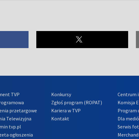
ment TVP
Konkursy
Centrum i
Programowa
Zgłoś program (ROPAT)
Komisja E
enia przetargowe
Kariera w TVP
Program d
ia Telewizyjna
Kontakt
Dla medi
min tvp.pl
Serwis fo
zeta ogłoszenia
Merchandi