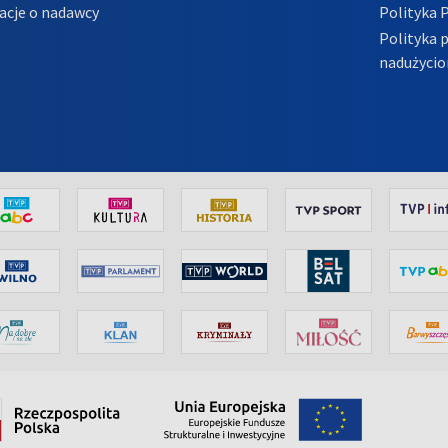
acje o nadawcy
Polityka 
Polityka 
nadużycio