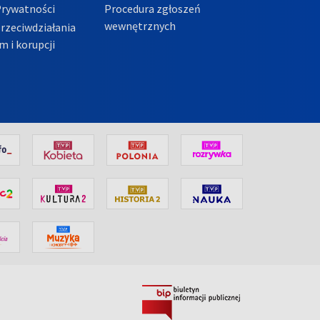
Prywatności
Procedura zgłoszeń
wewnętrznych
przeciwdziałania
m i korupcji