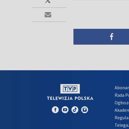
Abona
Rada 
Ogłosz
Akadem
Regula
Telega