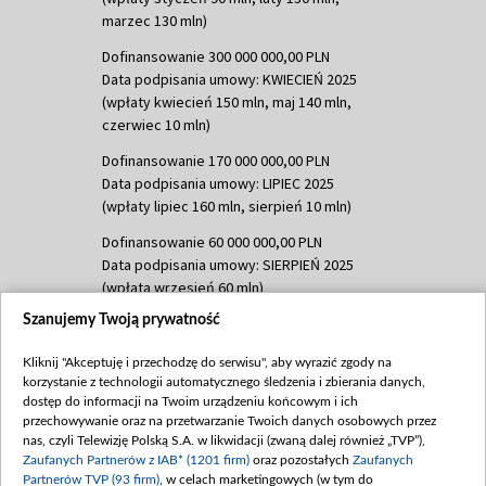
marzec 130 mln)
Dofinansowanie 300 000 000,00 PLN
Data podpisania umowy: KWIECIEŃ 2025
(wpłaty kwiecień 150 mln, maj 140 mln,
czerwiec 10 mln)
Dofinansowanie 170 000 000,00 PLN
Data podpisania umowy: LIPIEC 2025
(wpłaty lipiec 160 mln, sierpień 10 mln)
Dofinansowanie 60 000 000,00 PLN
Data podpisania umowy: SIERPIEŃ 2025
(wpłata wrzesień 60 mln)
Szanujemy Twoją prywatność
Dofinansowanie 635 783 051,21 PLN
Data podpisania umowy: WRZESIEŃ 2025
Kliknij "Akceptuję i przechodzę do serwisu", aby wyrazić zgody na
(wpłata wrzesień 100 mln, październik 350
korzystanie z technologii automatycznego śledzenia i zbierania danych,
mln, listopad 265 mln)
dostęp do informacji na Twoim urządzeniu końcowym i ich
przechowywanie oraz na przetwarzanie Twoich danych osobowych przez
Dofinansowanie 48 862 000,00 PLN
nas, czyli Telewizję Polską S.A. w likwidacji (zwaną dalej również „TVP”),
Data podpisania umowy: GRUDZIEŃ 2025
Zaufanych Partnerów z IAB* (1201 firm)
oraz pozostałych
Zaufanych
(wpłata grudzień 60,548 mln)
Partnerów TVP (93 firm)
, w celach marketingowych (w tym do