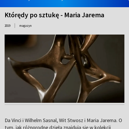
Którędy po sztukę - Maria Jarema
|
2019
magazyn
Da Vinci i Wilhelm Sasnal, Wit Stwosz i Maria Jarema. O
tym, jak różnorodne dzieła znajdują się w kolekcji