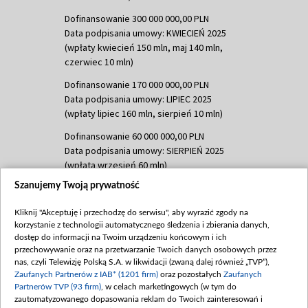
Dofinansowanie 300 000 000,00 PLN
Data podpisania umowy: KWIECIEŃ 2025
(wpłaty kwiecień 150 mln, maj 140 mln,
czerwiec 10 mln)
Dofinansowanie 170 000 000,00 PLN
Data podpisania umowy: LIPIEC 2025
(wpłaty lipiec 160 mln, sierpień 10 mln)
Dofinansowanie 60 000 000,00 PLN
Data podpisania umowy: SIERPIEŃ 2025
(wpłata wrzesień 60 mln)
Szanujemy Twoją prywatność
Dofinansowanie 635 783 051,21 PLN
Data podpisania umowy: WRZESIEŃ 2025
Kliknij "Akceptuję i przechodzę do serwisu", aby wyrazić zgody na
(wpłata wrzesień 100 mln, październik 350
korzystanie z technologii automatycznego śledzenia i zbierania danych,
mln, listopad 265 mln)
dostęp do informacji na Twoim urządzeniu końcowym i ich
przechowywanie oraz na przetwarzanie Twoich danych osobowych przez
Dofinansowanie 48 862 000,00 PLN
nas, czyli Telewizję Polską S.A. w likwidacji (zwaną dalej również „TVP”),
Data podpisania umowy: GRUDZIEŃ 2025
Zaufanych Partnerów z IAB* (1201 firm)
oraz pozostałych
Zaufanych
(wpłata grudzień 60,548 mln)
Partnerów TVP (93 firm)
, w celach marketingowych (w tym do
zautomatyzowanego dopasowania reklam do Twoich zainteresowań i
Dofinansowanie 900 000 000,00 PLN