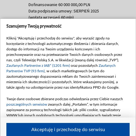
Dofinansowanie 60 000 000,00 PLN
Data podpisania umowy: SIERPIEŃ 2025
(wpłata wrzesień 60 mln)
Szanujemy Twoją prywatność
Dofinansowanie 635 783 051,21 PLN
Data podpisania umowy: WRZESIEŃ 2025
Kliknij "Akceptuję i przechodzę do serwisu", aby wyrazić zgody na
(wpłata wrzesień 100 mln, październik 350
korzystanie z technologii automatycznego śledzenia i zbierania danych,
mln, listopad 265 mln)
dostęp do informacji na Twoim urządzeniu końcowym i ich
przechowywanie oraz na przetwarzanie Twoich danych osobowych przez
Dofinansowanie 48 862 000,00 PLN
nas, czyli Telewizję Polską S.A. w likwidacji (zwaną dalej również „TVP”),
Data podpisania umowy: GRUDZIEŃ 2025
Zaufanych Partnerów z IAB* (1201 firm)
oraz pozostałych
Zaufanych
(wpłata grudzień 60,548 mln)
Partnerów TVP (93 firm)
, w celach marketingowych (w tym do
zautomatyzowanego dopasowania reklam do Twoich zainteresowań i
Dofinansowanie 900 000 000,00 PLN
mierzenia ich skuteczności) i pozostałych, które wskazujemy poniżej, a
Data podpisania umowy: LUTY 2026 (wpłata
także zgody na udostępnianie przez nas identyfikatora PPID do Google.
26 lutego 80 mln, 4 marca 370 mln,
8
kwiecień 180 mln, 7 maja 180 mln, 8
Twoje dane osobowe zbierane podczas odwiedzania przez Ciebie naszych
czerwca 90 mln)
poszczególnych serwisów
zwanych dalej „Portalem”, w tym informacje
zapisywane za pomocą technologii takich jak: pliki cookie, sygnalizatory
Dofinansowanie 250 000 000,00 PLN
WWW lub innych podobnych technologii umożliwiających świadczenie
Data podpisania umowy LIPIEC 2026 (wpłata
dopasowanych i bezpiecznych usług, personalizację treści oraz reklam,
udostępnianie funkcji mediów społecznościowych oraz analizowanie ruchu
4 sierpnia 250 mln
Akceptuję i przechodzę do serwisu
w Internecie.