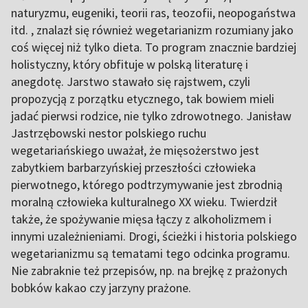
naturyzmu, eugeniki, teorii ras, teozofii, neopogaństwa
itd. , znalazł się również wegetarianizm rozumiany jako
coś więcej niż tylko dieta. To program znacznie bardziej
holistyczny, który obfituje w polską literaturę i
anegdotę. Jarstwo stawało się rajstwem, czyli
propozycją z porzątku etycznego, tak bowiem mieli
jadać pierwsi rodzice, nie tylko zdrowotnego. Janisław
Jastrzębowski nestor polskiego ruchu
wegetariańskiego uważał, że mięsożerstwo jest
zabytkiem barbarzyńskiej przeszłości człowieka
pierwotnego, którego podtrzymywanie jest zbrodnią
moralną człowieka kulturalnego XX wieku. Twierdził
także, że spożywanie mięsa łączy z alkoholizmem i
innymi uzależnieniami. Drogi, ścieżki i historia polskiego
wegetarianizmu są tematami tego odcinka programu.
Nie zabraknie też przepisów, np. na brejkę z prażonych
bobków kakao czy jarzyny prażone.