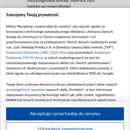
Data podpisania umowy: SIERPIEŃ 2025
(wpłata wrzesień 60 mln)
Szanujemy Twoją prywatność
Dofinansowanie 635 783 051,21 PLN
Data podpisania umowy: WRZESIEŃ 2025
Kliknij "Akceptuję i przechodzę do serwisu", aby wyrazić zgody na
(wpłata wrzesień 100 mln, październik 350
korzystanie z technologii automatycznego śledzenia i zbierania danych,
mln, listopad 265 mln)
dostęp do informacji na Twoim urządzeniu końcowym i ich
przechowywanie oraz na przetwarzanie Twoich danych osobowych przez
Dofinansowanie 48 862 000,00 PLN
nas, czyli Telewizję Polską S.A. w likwidacji (zwaną dalej również „TVP”),
Data podpisania umowy: GRUDZIEŃ 2025
Zaufanych Partnerów z IAB* (1201 firm)
oraz pozostałych
Zaufanych
(wpłata grudzień 60,548 mln)
Partnerów TVP (93 firm)
, w celach marketingowych (w tym do
zautomatyzowanego dopasowania reklam do Twoich zainteresowań i
Dofinansowanie 900 000 000,00 PLN
mierzenia ich skuteczności) i pozostałych, które wskazujemy poniżej, a
Data podpisania umowy: LUTY 2026 (wpłata
także zgody na udostępnianie przez nas identyfikatora PPID do Google.
26 lutego 80 mln, 4 marca 370 mln,
8
kwiecień 180 mln, 7 maja 180 mln, 8
Twoje dane osobowe zbierane podczas odwiedzania przez Ciebie naszych
czerwca 90 mln)
poszczególnych serwisów
zwanych dalej „Portalem”, w tym informacje
zapisywane za pomocą technologii takich jak: pliki cookie, sygnalizatory
Dofinansowanie 250 000 000,00 PLN
WWW lub innych podobnych technologii umożliwiających świadczenie
Data podpisania umowy LIPIEC 2026 (wpłata
dopasowanych i bezpiecznych usług, personalizację treści oraz reklam,
udostępnianie funkcji mediów społecznościowych oraz analizowanie ruchu
4 sierpnia 250 mln
Akceptuję i przechodzę do serwisu
w Internecie.
Twoje dane osobowe zbierane podczas odwiedzania przez Ciebie
Ustawienia zaawansowane