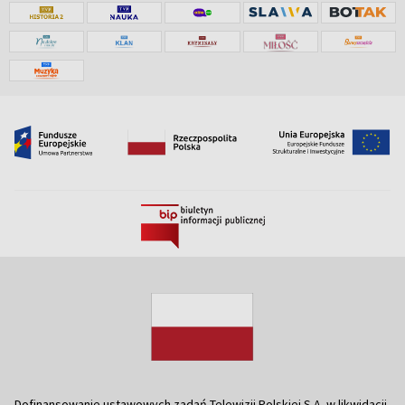
Dofinansowanie ustawowych zadań Telewizji Polskiej S.A. w likwidacji,