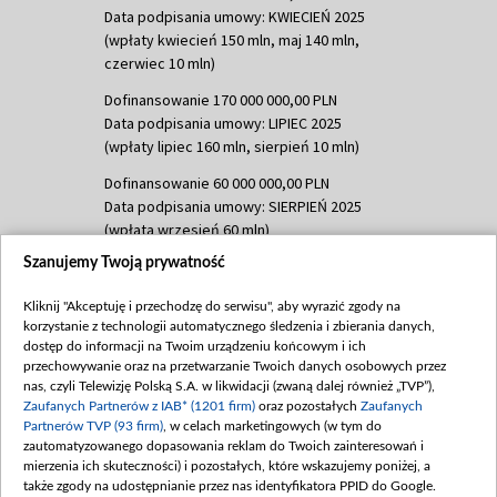
Data podpisania umowy: KWIECIEŃ 2025
(wpłaty kwiecień 150 mln, maj 140 mln,
czerwiec 10 mln)
Dofinansowanie 170 000 000,00 PLN
Data podpisania umowy: LIPIEC 2025
(wpłaty lipiec 160 mln, sierpień 10 mln)
Dofinansowanie 60 000 000,00 PLN
Data podpisania umowy: SIERPIEŃ 2025
(wpłata wrzesień 60 mln)
Szanujemy Twoją prywatność
Dofinansowanie 635 783 051,21 PLN
Data podpisania umowy: WRZESIEŃ 2025
Kliknij "Akceptuję i przechodzę do serwisu", aby wyrazić zgody na
(wpłata wrzesień 100 mln, październik 350
korzystanie z technologii automatycznego śledzenia i zbierania danych,
mln, listopad 265 mln)
dostęp do informacji na Twoim urządzeniu końcowym i ich
przechowywanie oraz na przetwarzanie Twoich danych osobowych przez
Dofinansowanie 48 862 000,00 PLN
nas, czyli Telewizję Polską S.A. w likwidacji (zwaną dalej również „TVP”),
Data podpisania umowy: GRUDZIEŃ 2025
Zaufanych Partnerów z IAB* (1201 firm)
oraz pozostałych
Zaufanych
(wpłata grudzień 60,548 mln)
Partnerów TVP (93 firm)
, w celach marketingowych (w tym do
zautomatyzowanego dopasowania reklam do Twoich zainteresowań i
Dofinansowanie 900 000 000,00 PLN
mierzenia ich skuteczności) i pozostałych, które wskazujemy poniżej, a
Data podpisania umowy: LUTY 2026 (wpłata
także zgody na udostępnianie przez nas identyfikatora PPID do Google.