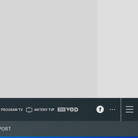
...
PROGRAM TV
ANTENY TVP
PORT