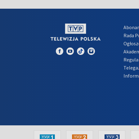
Abona
Rada 
Ogłosz
Akadem
Regula
Telega
Inform