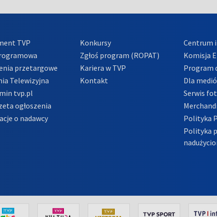
ment TVP
Konkursy
Centrum i
Programowa
Zgłoś program (ROPAT)
Komisja E
enia przetargowe
Kariera w TVP
Program d
ia Telewizyjna
Kontakt
Dla medi
min tvp.pl
Serwis fo
zeta ogłoszenia
Merchandi
acje o nadawcy
Polityka 
Polityka 
nadużycio