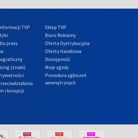
nformacji TVP
Sklep TVP
tyki
Biuro Reklamy
la prasy
Oferta Dystrybucyjna
ów
Oferta Handlowa
tograficzny
Dostępność
sing (znaki)
Moje zgody
Prywatności
Procedura zgłoszeń
wewnętrznych
przeciwdziałania
m i korupcji