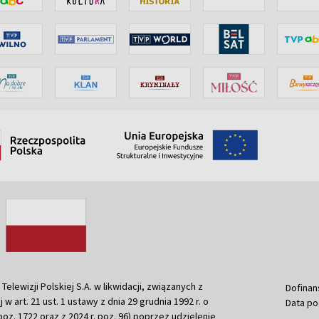
ewizji Polskiej S.A. w likwidacji, związanych z
Dofinan
j w art. 21 ust. 1 ustawy z dnia 29 grudnia 1992 r. o
Data po
r. poz. 1722 oraz z 2024 r. poz. 96) poprzez udzielenie