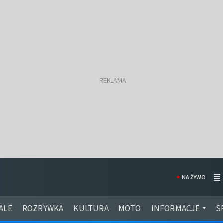
NA ŻYWO
ALE
ROZRYWKA
KULTURA
MOTO
INFORMACJE
S