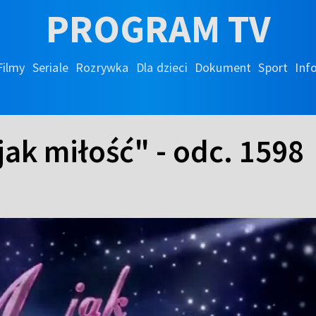
PROGRAM TV
Filmy
Seriale
Rozrywka
Dla dzieci
Dokument
Sport
Inf
 jak miłość" - odc. 1598