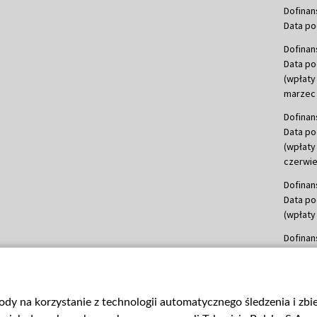
Dofinan
Data po
Dofinan
Data po
(wpłaty
marzec 
Dofinan
Data po
(wpłaty
czerwie
Dofinan
Data po
(wpłaty 
Dofinan
Data po
(wpłata
Dofinan
gody na korzystanie z technologii automatycznego śledzenia i zb
Data po