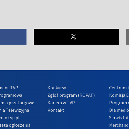
ment TVP
Konkursy
Centrum i
Programowa
Zgłoś program (ROPAT)
Komisja E
enia przetargowe
Kariera w TVP
Program d
ia Telewizyjna
Kontakt
Dla medi
min tvp.pl
Serwis fo
zeta ogłoszenia
Merchandi