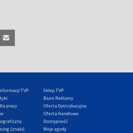
nformacji TVP
Sklep TVP
tyki
Biuro Reklamy
la prasy
Oferta Dystrybucyjna
ów
Oferta Handlowa
tograficzny
Dostępność
sing (znaki)
Moje zgody