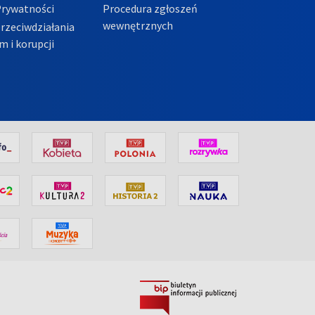
Prywatności
Procedura zgłoszeń
wewnętrznych
przeciwdziałania
m i korupcji