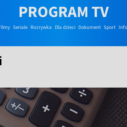
PROGRAM TV
Filmy
Seriale
Rozrywka
Dla dzieci
Dokument
Sport
Inf
i