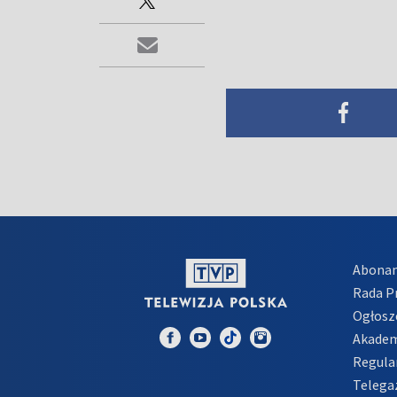
Abona
Rada 
Ogłosz
Akadem
Regula
Telega