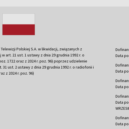
ewizji Polskiej S.A. w likwidacji, związanych z
Dofinan
j w art. 21 ust. 1 ustawy z dnia 29 grudnia 1992 r. o
Data po
r. poz. 1722 oraz z 2024 r. poz. 96) poprzez udzielenie
Dofinan
 31 ust. 2 ustawy z dnia 29 grudnia 1992 r. o radiofonii i
Data po
raz z 2024 r. poz. 96)
Dofinan
Data po
Dofinan
Data po
WRZESIE
Dofinan
Data po