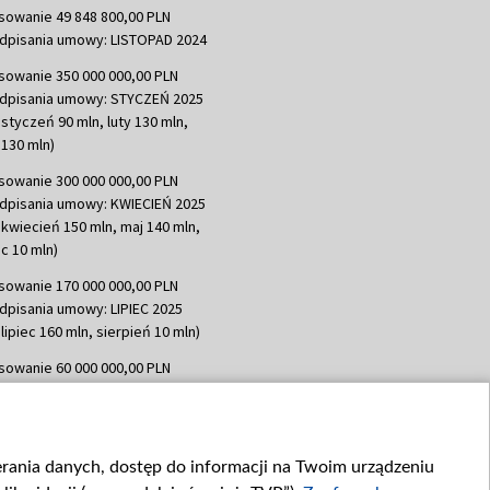
sowanie 49 848 800,00 PLN
dpisania umowy: LISTOPAD 2024
sowanie 350 000 000,00 PLN
dpisania umowy: STYCZEŃ 2025
 styczeń 90 mln, luty 130 mln,
130 mln)
sowanie 300 000 000,00 PLN
dpisania umowy: KWIECIEŃ 2025
 kwiecień 150 mln, maj 140 mln,
c 10 mln)
sowanie 170 000 000,00 PLN
dpisania umowy: LIPIEC 2025
lipiec 160 mln, sierpień 10 mln)
sowanie 60 000 000,00 PLN
dpisania umowy: SIERPIEŃ 2025
 wrzesień 60 mln)
sowanie 635 783 051,21 PLN
ierania danych, dostęp do informacji na Twoim urządzeniu
dpisania umowy: WRZESIEŃ 2025