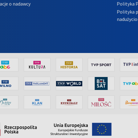
acje o nadawcy
Polityka 
Polityka 
nadużycio