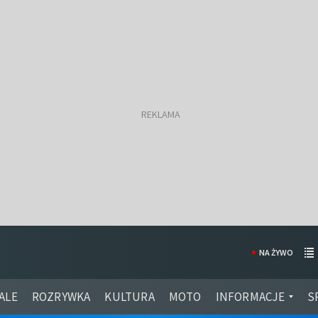
NA ŻYWO
ALE
ROZRYWKA
KULTURA
MOTO
INFORMACJE
S