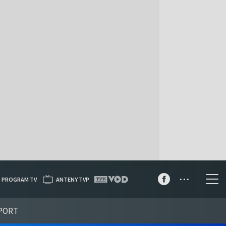
...
PROGRAM TV
ANTENY TVP
PORT