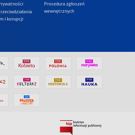
Prywatności
Procedura zgłoszeń
wewnętrznych
przeciwdziałania
m i korupcji