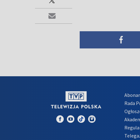
Abona
Rada 
Ogłosz
Akadem
Regula
Telega