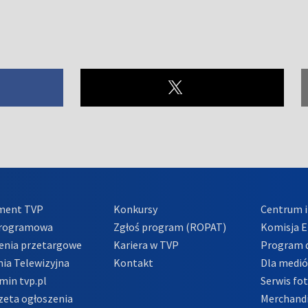
ment TVP
Konkursy
Centrum i
Programowa
Zgłoś program (ROPAT)
Komisja E
enia przetargowe
Kariera w TVP
Program d
ia Telewizyjna
Kontakt
Dla medi
min tvp.pl
Serwis fo
zeta ogłoszenia
Merchandi