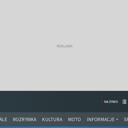
NA ŻYWO
ALE
ROZRYWKA
KULTURA
MOTO
INFORMACJE
S