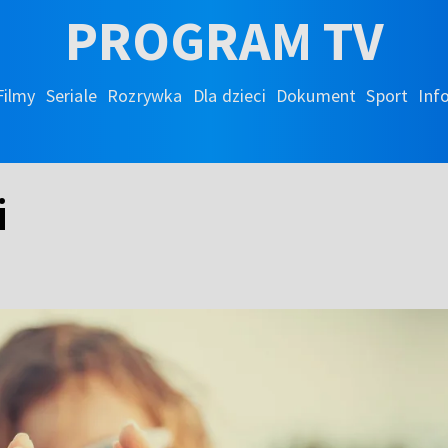
PROGRAM TV
Filmy
Seriale
Rozrywka
Dla dzieci
Dokument
Sport
Inf
i