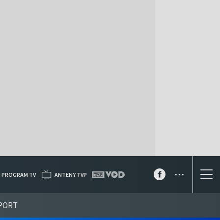
...
PROGRAM TV
ANTENY TVP
PORT