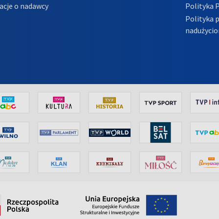
acje o nadawcy
Polityka 
Polityka 
nadużycio