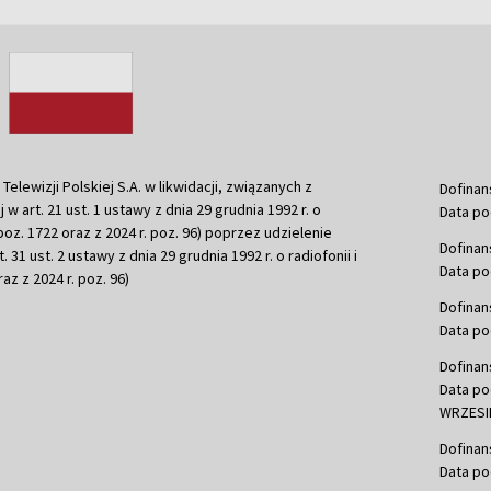
ewizji Polskiej S.A. w likwidacji, związanych z
Dofinan
j w art. 21 ust. 1 ustawy z dnia 29 grudnia 1992 r. o
Data po
r. poz. 1722 oraz z 2024 r. poz. 96) poprzez udzielenie
Dofinan
 31 ust. 2 ustawy z dnia 29 grudnia 1992 r. o radiofonii i
Data po
raz z 2024 r. poz. 96)
Dofinan
Data po
Dofinan
Data po
WRZESIE
Dofinan
Data po