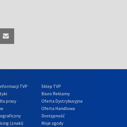
nformacji TVP
Sklep TVP
tyki
Biuro Reklamy
la prasy
Oferta Dystrybucyjna
ów
Oferta Handlowa
tograficzny
Dostępność
sing (znaki)
Moje zgody