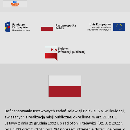
Dofinansowanie ustawowych zadań Telewizji Polskiej S.A. w likwidacji,
związanych z realizacją misji publicznej określonej w art. 21 ust. 1
ustawy z dnia 29 grudnia 1992 r. o radiofonii i telewizji (Dz. U. z 2022 r.
poz. 1722 oraz z 2024 r. poz. 96) poprzez udzielenie dotacji celowej, o