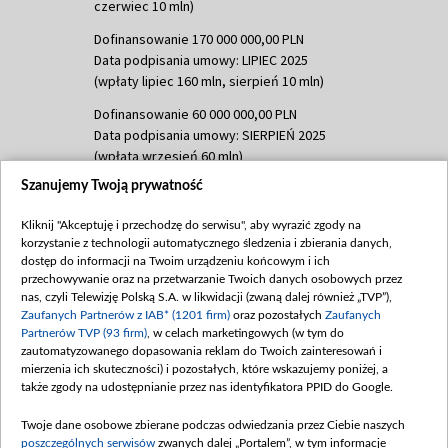
czerwiec 10 mln)
Dofinansowanie 170 000 000,00 PLN
Data podpisania umowy: LIPIEC 2025
(wpłaty lipiec 160 mln, sierpień 10 mln)
Dofinansowanie 60 000 000,00 PLN
Data podpisania umowy: SIERPIEŃ 2025
(wpłata wrzesień 60 mln)
Szanujemy Twoją prywatność
Dofinansowanie 635 783 051,21 PLN
Data podpisania umowy: WRZESIEŃ 2025
Kliknij "Akceptuję i przechodzę do serwisu", aby wyrazić zgody na
(wpłata wrzesień 100 mln, październik 350
korzystanie z technologii automatycznego śledzenia i zbierania danych,
mln, listopad 265 mln)
dostęp do informacji na Twoim urządzeniu końcowym i ich
przechowywanie oraz na przetwarzanie Twoich danych osobowych przez
Dofinansowanie 48 862 000,00 PLN
nas, czyli Telewizję Polską S.A. w likwidacji (zwaną dalej również „TVP”),
Data podpisania umowy: GRUDZIEŃ 2025
Zaufanych Partnerów z IAB* (1201 firm)
oraz pozostałych
Zaufanych
(wpłata grudzień 60,548 mln)
Partnerów TVP (93 firm)
, w celach marketingowych (w tym do
zautomatyzowanego dopasowania reklam do Twoich zainteresowań i
Dofinansowanie 900 000 000,00 PLN
mierzenia ich skuteczności) i pozostałych, które wskazujemy poniżej, a
Data podpisania umowy: LUTY 2026 (wpłata
także zgody na udostępnianie przez nas identyfikatora PPID do Google.
26 lutego 80 mln, 4 marca 370 mln,
8
kwiecień 180 mln, 7 maja 180 mln, 8
Twoje dane osobowe zbierane podczas odwiedzania przez Ciebie naszych
czerwca 90 mln)
poszczególnych serwisów
zwanych dalej „Portalem”, w tym informacje