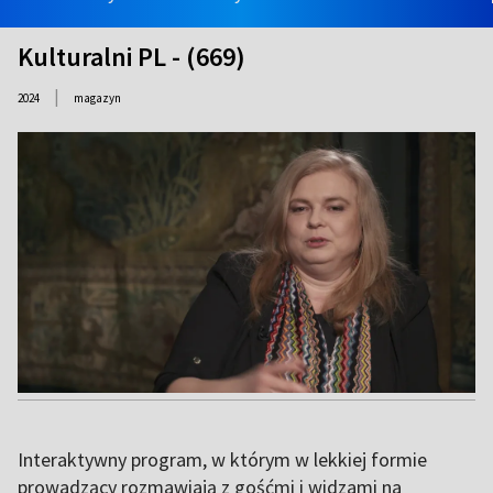
Kulturalni PL - (669)
|
2024
magazyn
Interaktywny program, w którym w lekkiej formie
prowadzący rozmawiają z gośćmi i widzami na