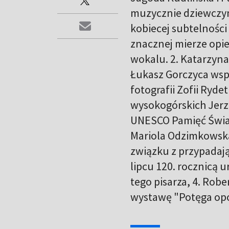
muzycznie dziewczyn
kobiecej subtelności
znacznej mierze opie
wokalu. 2. Katarzyna
Łukasz Gorczyca współ
fotografii Zofii Ryde
wysokogórskich Jerz
UNESCO Pamięć Świat
Mariola Odzimkowska
związku z przypadają
lipcu 120. rocznicą
tego pisarza, 4. Robe
wystawę "Potęga opo