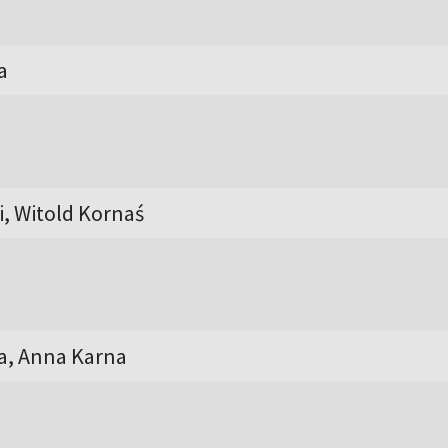
a
i, Witold Kornaś
a, Anna Karna