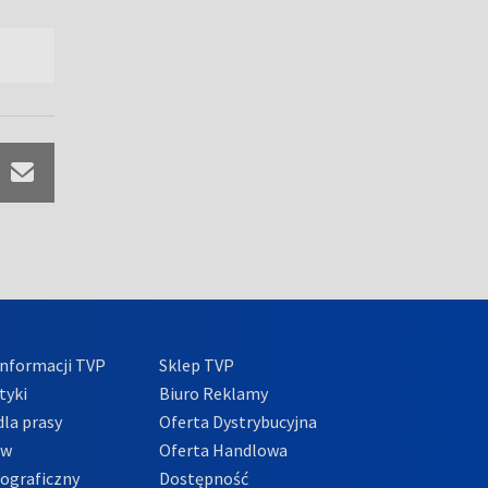
nformacji TVP
Sklep TVP
tyki
Biuro Reklamy
la prasy
Oferta Dystrybucyjna
ów
Oferta Handlowa
tograficzny
Dostępność