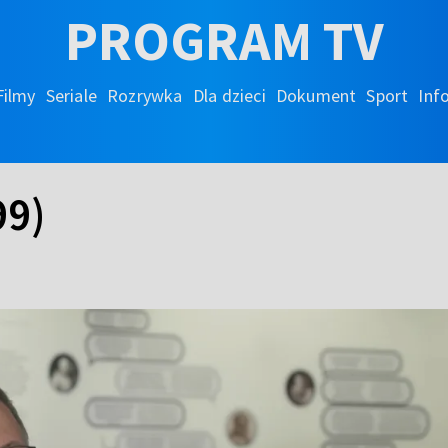
PROGRAM TV
Filmy
Seriale
Rozrywka
Dla dzieci
Dokument
Sport
Inf
99)