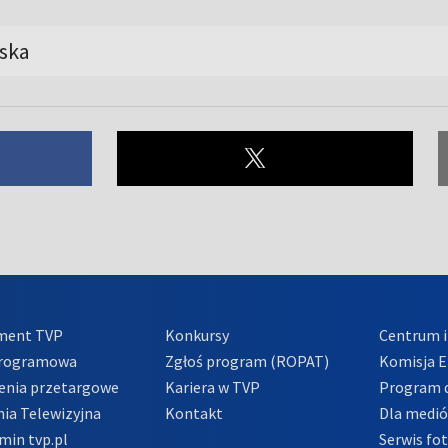
ska
ment TVP
Konkursy
Centrum i
Programowa
Zgłoś program (ROPAT)
Komisja E
enia przetargowe
Kariera w TVP
Program d
ia Telewizyjna
Kontakt
Dla medi
min tvp.pl
Serwis fo