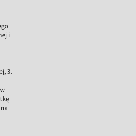
ego
ej i
j, 3.
 w
etkę
 na