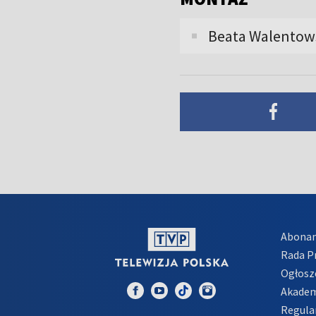
Beata Walentow
Abona
Rada 
Ogłosz
Akadem
Regula