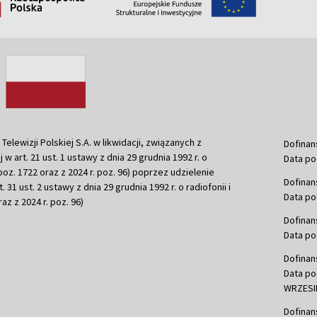
ewizji Polskiej S.A. w likwidacji, związanych z
Dofinan
j w art. 21 ust. 1 ustawy z dnia 29 grudnia 1992 r. o
Data po
r. poz. 1722 oraz z 2024 r. poz. 96) poprzez udzielenie
Dofinan
 31 ust. 2 ustawy z dnia 29 grudnia 1992 r. o radiofonii i
Data po
raz z 2024 r. poz. 96)
Dofinan
Data po
Dofinan
Data po
WRZESIE
Dofinan