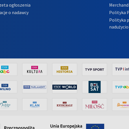
zeta ogłoszenia
Merchandi
acje o nadawcy
Polityka 
Polityka 
nadużycio