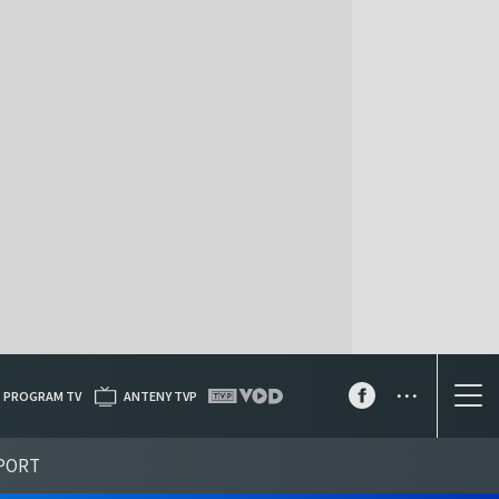
...
PROGRAM TV
ANTENY TVP
PORT