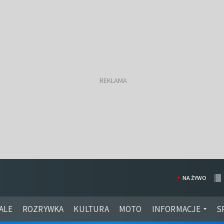
NA ŻYWO
ALE
ROZRYWKA
KULTURA
MOTO
INFORMACJE
S