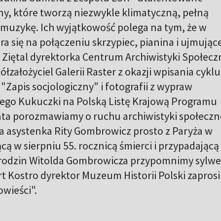
y, które tworzą niezwykle klimatyczną, pełną
 muzykę. Ich wyjątkowość polega na tym, że w
ra się na połączeniu skrzypiec, pianina i ujmując
 Ziętal dyrektorka Centrum Archiwistyki Społeczn
założyciel Galerii Raster z okazji wpisania cyklu
t "Zapis socjologiczny" i fotografii z wypraw
ego Kukuczki na Polską Listę Krajową Programu
a porozmawiamy o ruchu archiwistyki społeczne
 asystenka Rity Gombrowicz prosto z Paryża w
cą w sierpniu 55. rocznicą śmierci i przypadającą
 urodzin Witolda Gombrowicza przypomnimy sylw
rt Kostro dyrektor Muzeum Historii Polski zaprosi
wieści".