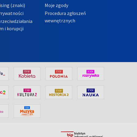
sing (znaki)
Moje zgody
Prywatności
Procedura zgłoszeń
wewnętrznych
przeciwdziałania
m i korupcji