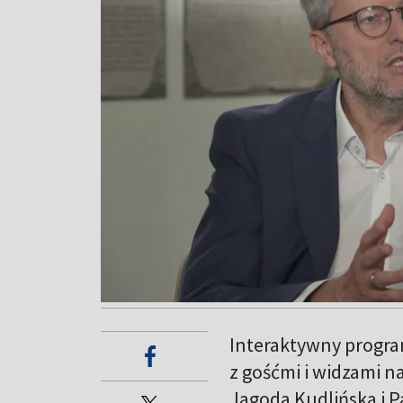
Interaktywny progra
z gośćmi i widzami n
Jagoda Kudlińska i 