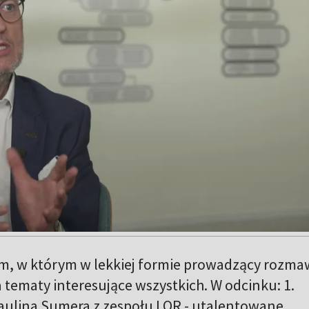
m, w którym w lekkiej formie prowadzący rozma
a tematy interesujące wszystkich. W odcinku: 1.
Paulina Sumera z zespołu LOR - utalentowane