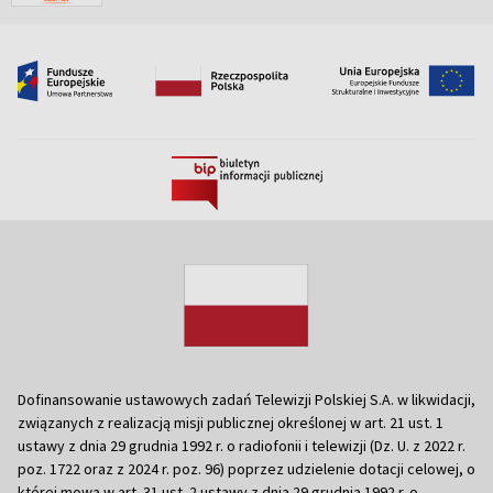
Dofinansowanie ustawowych zadań Telewizji Polskiej S.A. w likwidacji,
związanych z realizacją misji publicznej określonej w art. 21 ust. 1
ustawy z dnia 29 grudnia 1992 r. o radiofonii i telewizji (Dz. U. z 2022 r.
poz. 1722 oraz z 2024 r. poz. 96) poprzez udzielenie dotacji celowej, o
której mowa w art. 31 ust. 2 ustawy z dnia 29 grudnia 1992 r. o