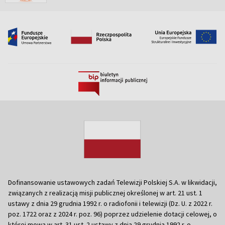
Dofinansowanie ustawowych zadań Telewizji Polskiej S.A. w likwidacji,
związanych z realizacją misji publicznej określonej w art. 21 ust. 1
ustawy z dnia 29 grudnia 1992 r. o radiofonii i telewizji (Dz. U. z 2022 r.
poz. 1722 oraz z 2024 r. poz. 96) poprzez udzielenie dotacji celowej, o
której mowa w art. 31 ust. 2 ustawy z dnia 29 grudnia 1992 r. o