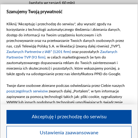
(wpłata wrzesień 60 mln)
Szanujemy Twoją prywatność
Dofinansowanie 635 783 051,21 PLN
Data podpisania umowy: WRZESIEŃ 2025
Kliknij "Akceptuję i przechodzę do serwisu", aby wyrazić zgody na
(wpłata wrzesień 100 mln, październik 350
korzystanie z technologii automatycznego śledzenia i zbierania danych,
mln, listopad 265 mln)
dostęp do informacji na Twoim urządzeniu końcowym i ich
przechowywanie oraz na przetwarzanie Twoich danych osobowych przez
Dofinansowanie 48 862 000,00 PLN
nas, czyli Telewizję Polską S.A. w likwidacji (zwaną dalej również „TVP”),
Data podpisania umowy: GRUDZIEŃ 2025
Zaufanych Partnerów z IAB* (1201 firm)
oraz pozostałych
Zaufanych
(wpłata grudzień 60,548 mln)
Partnerów TVP (93 firm)
, w celach marketingowych (w tym do
zautomatyzowanego dopasowania reklam do Twoich zainteresowań i
Dofinansowanie 900 000 000,00 PLN
mierzenia ich skuteczności) i pozostałych, które wskazujemy poniżej, a
Data podpisania umowy: LUTY 2026 (wpłata
także zgody na udostępnianie przez nas identyfikatora PPID do Google.
26 lutego 80 mln, 4 marca 370 mln,
8
kwiecień 180 mln, 7 maja 180 mln, 8
Twoje dane osobowe zbierane podczas odwiedzania przez Ciebie naszych
czerwca 90 mln)
poszczególnych serwisów
zwanych dalej „Portalem”, w tym informacje
zapisywane za pomocą technologii takich jak: pliki cookie, sygnalizatory
Dofinansowanie 250 000 000,00 PLN
WWW lub innych podobnych technologii umożliwiających świadczenie
Data podpisania umowy LIPIEC 2026 (wpłata
dopasowanych i bezpiecznych usług, personalizację treści oraz reklam,
udostępnianie funkcji mediów społecznościowych oraz analizowanie ruchu
4 sierpnia 250 mln
Akceptuję i przechodzę do serwisu
w Internecie.
Twoje dane osobowe zbierane podczas odwiedzania przez Ciebie
Ustawienia zaawansowane
poszczególnych serwisów
na Portalu, takie jak adresy IP, identyfikatory