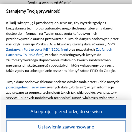
(wpłata wrzesień 60 mln)
Szanujemy Twoją prywatność
Dofinansowanie 635 783 051,21 PLN
Data podpisania umowy: WRZESIEŃ 2025
Kliknij "Akceptuję i przechodzę do serwisu", aby wyrazić zgody na
(wpłata wrzesień 100 mln, październik 350
korzystanie z technologii automatycznego śledzenia i zbierania danych,
mln, listopad 265 mln)
dostęp do informacji na Twoim urządzeniu końcowym i ich
przechowywanie oraz na przetwarzanie Twoich danych osobowych przez
Dofinansowanie 48 862 000,00 PLN
nas, czyli Telewizję Polską S.A. w likwidacji (zwaną dalej również „TVP”),
Data podpisania umowy: GRUDZIEŃ 2025
Zaufanych Partnerów z IAB* (1201 firm)
oraz pozostałych
Zaufanych
(wpłata grudzień 60,548 mln)
Partnerów TVP (93 firm)
, w celach marketingowych (w tym do
zautomatyzowanego dopasowania reklam do Twoich zainteresowań i
Dofinansowanie 900 000 000,00 PLN
mierzenia ich skuteczności) i pozostałych, które wskazujemy poniżej, a
Data podpisania umowy: LUTY 2026 (wpłata
także zgody na udostępnianie przez nas identyfikatora PPID do Google.
26 lutego 80 mln, 4 marca 370 mln,
8
kwiecień 180 mln, 7 maja 180 mln, 8
Twoje dane osobowe zbierane podczas odwiedzania przez Ciebie naszych
czerwca 90 mln)
poszczególnych serwisów
zwanych dalej „Portalem”, w tym informacje
zapisywane za pomocą technologii takich jak: pliki cookie, sygnalizatory
Dofinansowanie 250 000 000,00 PLN
WWW lub innych podobnych technologii umożliwiających świadczenie
Data podpisania umowy LIPIEC 2026 (wpłata
dopasowanych i bezpiecznych usług, personalizację treści oraz reklam,
udostępnianie funkcji mediów społecznościowych oraz analizowanie ruchu
4 sierpnia 250 mln
Akceptuję i przechodzę do serwisu
w Internecie.
Twoje dane osobowe zbierane podczas odwiedzania przez Ciebie
Ustawienia zaawansowane
poszczególnych serwisów
na Portalu, takie jak adresy IP, identyfikatory