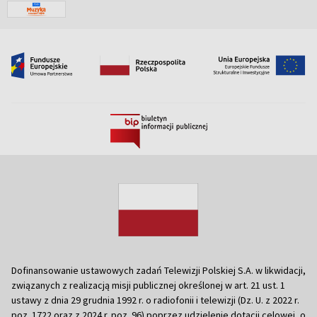
Dofinansowanie ustawowych zadań Telewizji Polskiej S.A. w likwidacji,
związanych z realizacją misji publicznej określonej w art. 21 ust. 1
ustawy z dnia 29 grudnia 1992 r. o radiofonii i telewizji (Dz. U. z 2022 r.
poz. 1722 oraz z 2024 r. poz. 96) poprzez udzielenie dotacji celowej, o