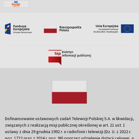
Dofinansowanie ustawowych zadań Telewizji Polskiej S.A. w likwidacji,
związanych z realizacją misji publicznej określonej w art. 21 ust. 1
ustawy z dnia 29 grudnia 1992 r. o radiofonii i telewizji (Dz. U. z 2022 r.
poz. 1722 oraz z 2024 r. poz. 96) poprzez udzielenie dotacji celowej, o