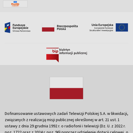
Dofinansowanie ustawowych zadań Telewizji Polskiej S.A. w likwidacji,
związanych z realizacją misji publicznej określonej w art. 21 ust. 1
ustawy z dnia 29 grudnia 1992 r. o radiofonii i telewizji (Dz. U. z 2022 r.
poz. 1722 oraz z 2024 r. poz. 96) poprzez udzielenie dotacji celowej, o