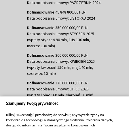
Data podpisania umowy: PAŹDZIERNIK 2024
Dofinansowanie 49 848 800,00 PLN
Data podpisania umowy: LISTOPAD 2024
Dofinansowanie 350 000 000,00 PLN
Data podpisania umowy: STYCZEŃ 2025
(wpłaty styczeń 90 mln, luty 130 mln,
marzec 130 mln)
Dofinansowanie 300 000 000,00 PLN
Data podpisania umowy: KWIECIEŃ 2025
(wpłaty kwiecień 150 mln, maj 140 mln,
czerwiec 10 mln)
Dofinansowanie 170 000 000,00 PLN
Data podpisania umowy: LIPIEC 2025
(wpłaty lipiec 160 mln, sierpień 10 mln)
Szanujemy Twoją prywatność
Dofinansowanie 60 000 000,00 PLN
Data podpisania umowy: SIERPIEŃ 2025
Kliknij "Akceptuję i przechodzę do serwisu", aby wyrazić zgody na
(wpłata wrzesień 60 mln)
korzystanie z technologii automatycznego śledzenia i zbierania danych,
Dofinansowanie 635 783 051,21 PLN
dostęp do informacji na Twoim urządzeniu końcowym i ich