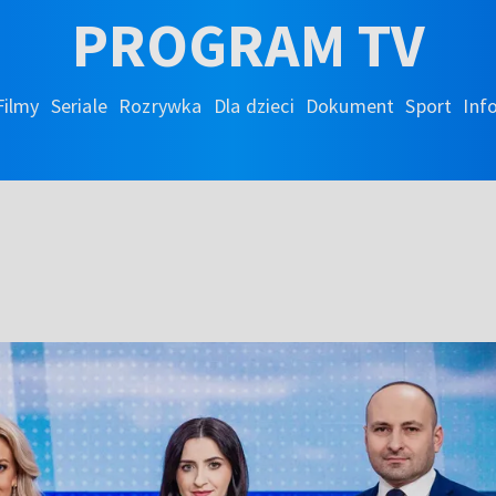
PROGRAM TV
Filmy
Seriale
Rozrywka
Dla dzieci
Dokument
Sport
Inf