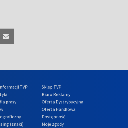
nformacji TVP
Sklep TVP
tyki
Biuro Reklamy
la prasy
Oferta Dystrybucyjna
ów
Oferta Handlowa
tograficzny
Dostępność
sing (znaki)
Moje zgody