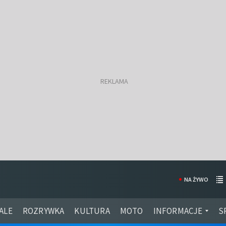
NA ŻYWO
ALE
ROZRYWKA
KULTURA
MOTO
INFORMACJE
S