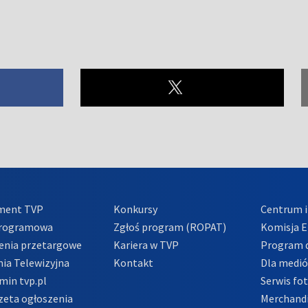
ment TVP
Konkursy
Centrum i
Programowa
Zgłoś program (ROPAT)
Komisja E
enia przetargowe
Kariera w TVP
Program d
ia Telewizyjna
Kontakt
Dla medi
min tvp.pl
Serwis fo
zeta ogłoszenia
Merchandi