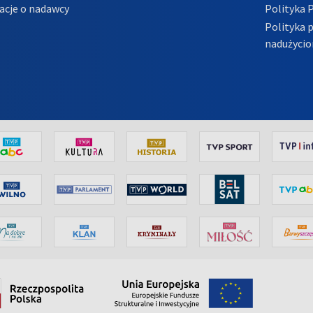
acje o nadawcy
Polityka 
Polityka 
nadużycio