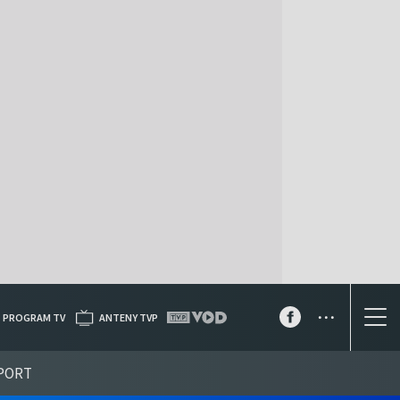
...
PROGRAM TV
ANTENY TVP
PORT