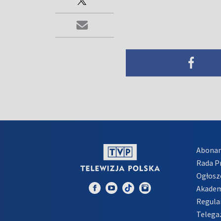
Abona
Rada 
Ogłosz
Akadem
Regula
Telega