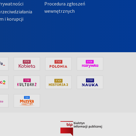
Prywatności
Procedura zgłoszeń
wewnętrznych
przeciwdziałania
m i korupcji