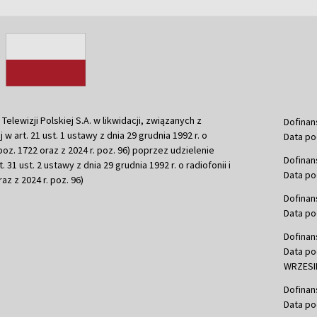
ewizji Polskiej S.A. w likwidacji, związanych z
Dofinan
j w art. 21 ust. 1 ustawy z dnia 29 grudnia 1992 r. o
Data po
r. poz. 1722 oraz z 2024 r. poz. 96) poprzez udzielenie
Dofinan
 31 ust. 2 ustawy z dnia 29 grudnia 1992 r. o radiofonii i
Data po
raz z 2024 r. poz. 96)
Dofinan
Data po
Dofinan
Data po
WRZESIE
Dofinan
Data po