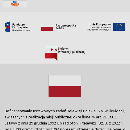
Dofinansowanie ustawowych zadań Telewizji Polskiej S.A. w likwidacji,
związanych z realizacją misji publicznej określonej w art. 21 ust. 1
ustawy z dnia 29 grudnia 1992 r. o radiofonii i telewizji (Dz. U. z 2022 r.
poz. 1722 oraz z 2024 r. poz. 96) poprzez udzielenie dotacji celowej, o