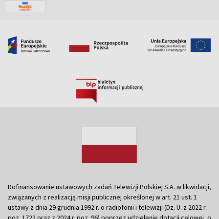
Dofinansowanie ustawowych zadań Telewizji Polskiej S.A. w likwidacji,
związanych z realizacją misji publicznej określonej w art. 21 ust. 1
ustawy z dnia 29 grudnia 1992 r. o radiofonii i telewizji (Dz. U. z 2022 r.
poz. 1722 oraz z 2024 r. poz. 96) poprzez udzielenie dotacji celowej, o