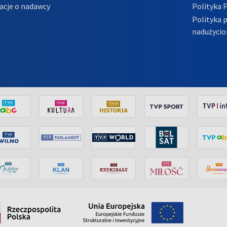
acje o nadawcy
Polityka 
Polityka 
nadużycio