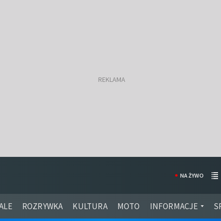
NA ŻYWO
ALE
ROZRYWKA
KULTURA
MOTO
INFORMACJE
S