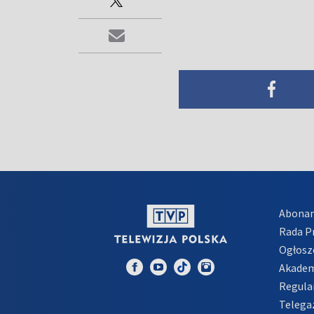
Abona
Rada 
Ogłosz
Akadem
Regula
Telega