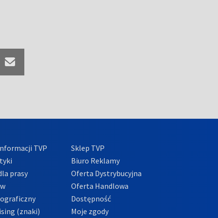
nformacji TVP
Sklep TVP
tyki
Biuro Reklamy
la prasy
Oferta Dystrybucyjna
ów
Oferta Handlowa
tograficzny
Dostępność
sing (znaki)
Moje zgody