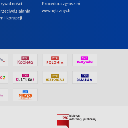
Prywatności
Procedura zgłoszeń
wewnętrznych
przeciwdziałania
m i korupcji