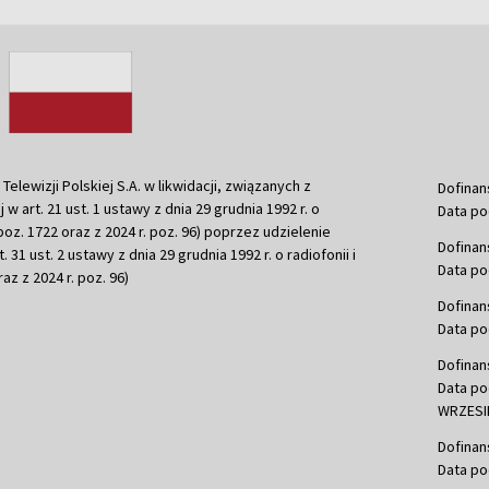
ewizji Polskiej S.A. w likwidacji, związanych z
Dofinan
j w art. 21 ust. 1 ustawy z dnia 29 grudnia 1992 r. o
Data po
r. poz. 1722 oraz z 2024 r. poz. 96) poprzez udzielenie
Dofinan
 31 ust. 2 ustawy z dnia 29 grudnia 1992 r. o radiofonii i
Data po
raz z 2024 r. poz. 96)
Dofinan
Data po
Dofinan
Data po
WRZESIE
Dofinan
Data po