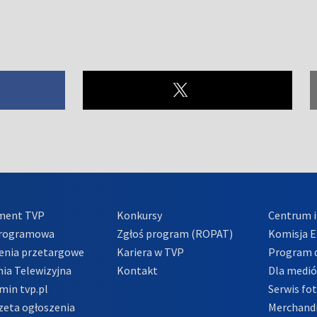
ment TVP
Konkursy
Centrum i
Programowa
Zgłoś program (ROPAT)
Komisja E
enia przetargowe
Kariera w TVP
Program d
ia Telewizyjna
Kontakt
Dla medi
min tvp.pl
Serwis fo
zeta ogłoszenia
Merchandi