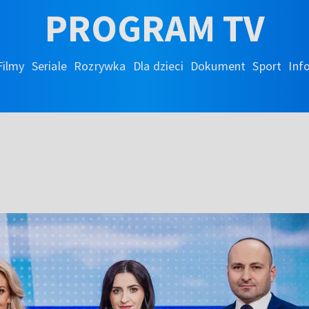
PROGRAM TV
Filmy
Seriale
Rozrywka
Dla dzieci
Dokument
Sport
Inf