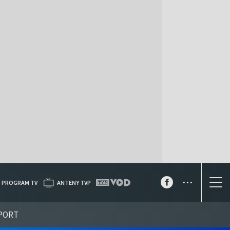
...
PROGRAM TV
ANTENY TVP
PORT