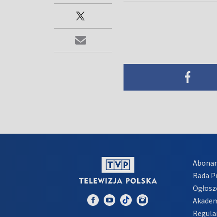
Abona
Rada 
Ogłosz
Akadem
Regula