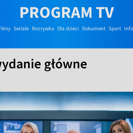
PROGRAM TV
Filmy
Seriale
Rozrywka
Dla dzieci
Dokument
Sport
Inf
 wydanie główne