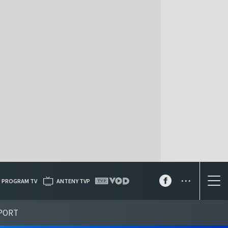
...
PROGRAM TV
ANTENY TVP
PORT