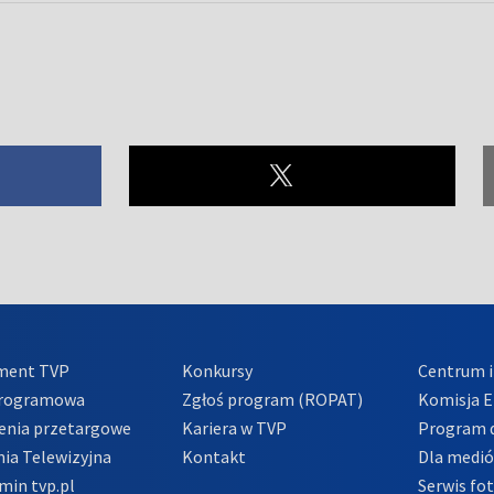
ment TVP
Konkursy
Centrum i
Programowa
Zgłoś program (ROPAT)
Komisja E
enia przetargowe
Kariera w TVP
Program d
ia Telewizyjna
Kontakt
Dla medi
min tvp.pl
Serwis fo