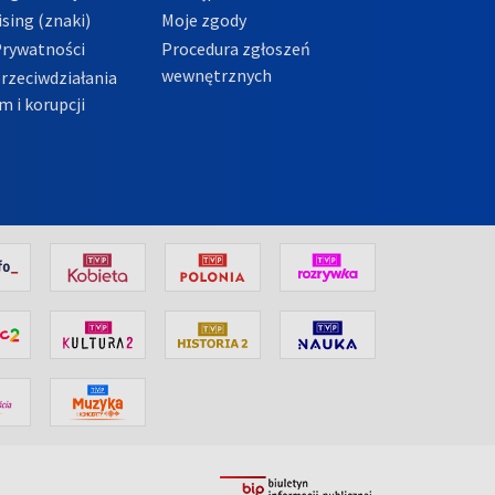
sing (znaki)
Moje zgody
Prywatności
Procedura zgłoszeń
wewnętrznych
przeciwdziałania
m i korupcji