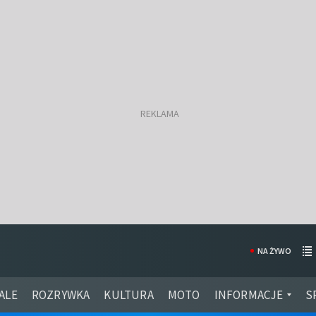
NA ŻYWO
ALE
ROZRYWKA
KULTURA
MOTO
INFORMACJE
S