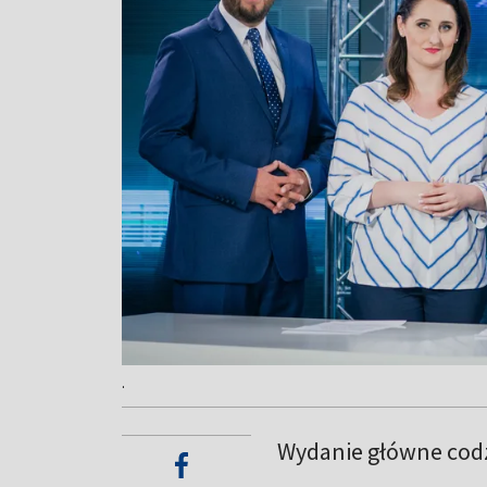
.
Wydanie główne codz