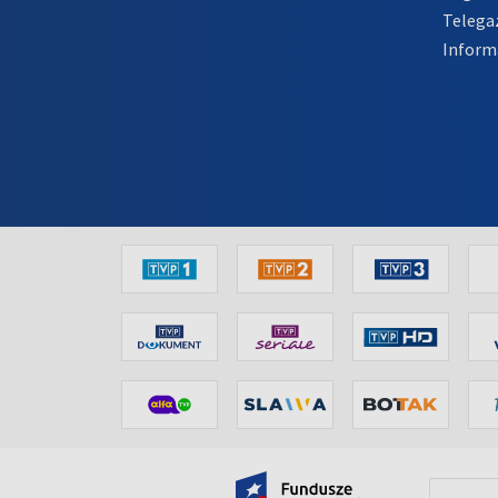
Telega
Inform