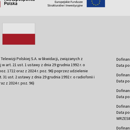
ewizji Polskiej S.A. w likwidacji, związanych z
Dofinan
j w art. 21 ust. 1 ustawy z dnia 29 grudnia 1992 r. o
Data po
r. poz. 1722 oraz z 2024 r. poz. 96) poprzez udzielenie
Dofinan
 31 ust. 2 ustawy z dnia 29 grudnia 1992 r. o radiofonii i
Data po
raz z 2024 r. poz. 96)
Dofinan
Data po
Dofinan
Data po
WRZESIE
Dofinan