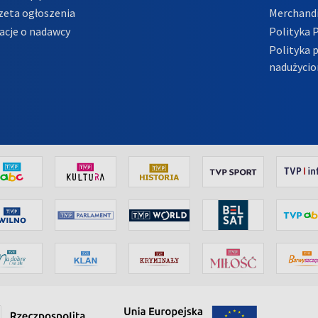
zeta ogłoszenia
Merchandi
acje o nadawcy
Polityka 
Polityka 
nadużycio