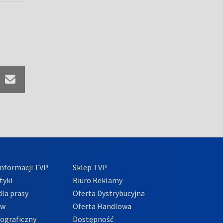
nformacji TVP
Sklep TVP
tyki
Biuro Reklamy
la prasy
Oferta Dystrybucyjna
ów
Oferta Handlowa
tograficzny
Dostępność