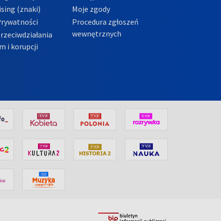
sing (znaki)
Moje zgody
Prywatności
Procedura zgłoszeń
wewnętrznych
przeciwdziałania
m i korupcji