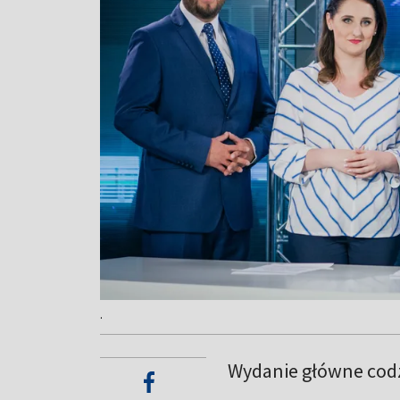
.
Wydanie główne codz