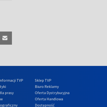
nformacji TVP
Sklep TVP
tyki
Biuro Reklamy
la prasy
Oferta Dystrybucyjna
ów
Oferta Handlowa
tograficzny
Dostępność