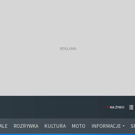
NA ŻYWO
ALE
ROZRYWKA
KULTURA
MOTO
INFORMACJE
S