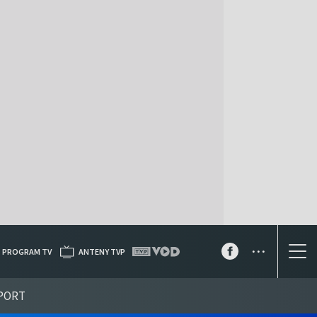
...
PROGRAM TV
ANTENY TVP
PORT