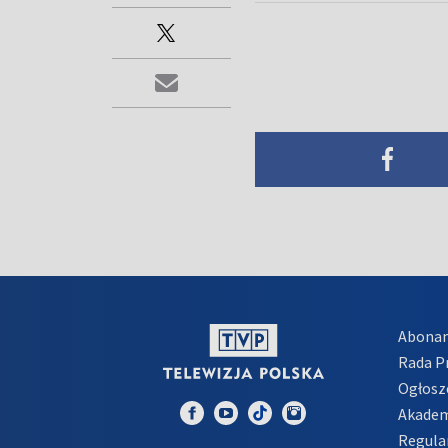
Abona
Rada 
Ogłosz
Akadem
Regula