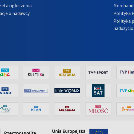
zeta ogłoszenia
Merchandi
acje o nadawcy
Polityka 
Polityka 
nadużycio