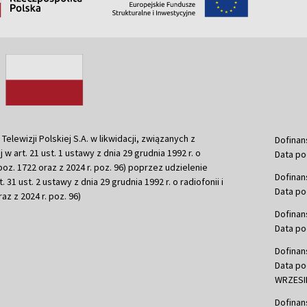
ewizji Polskiej S.A. w likwidacji, związanych z
Dofinan
j w art. 21 ust. 1 ustawy z dnia 29 grudnia 1992 r. o
Data po
r. poz. 1722 oraz z 2024 r. poz. 96) poprzez udzielenie
Dofinan
 31 ust. 2 ustawy z dnia 29 grudnia 1992 r. o radiofonii i
Data po
raz z 2024 r. poz. 96)
Dofinan
Data po
Dofinan
Data po
WRZESIE
Dofinan