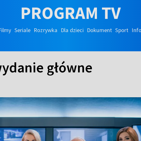
PROGRAM TV
Filmy
Seriale
Rozrywka
Dla dzieci
Dokument
Sport
Inf
 wydanie główne