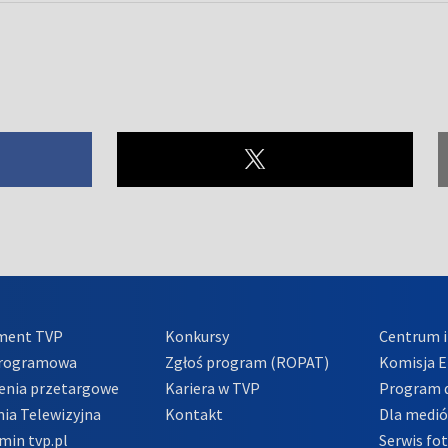
ment TVP
Konkursy
Centrum i
Programowa
Zgłoś program (ROPAT)
Komisja E
enia przetargowe
Kariera w TVP
Program d
ia Telewizyjna
Kontakt
Dla medi
min tvp.pl
Serwis fo