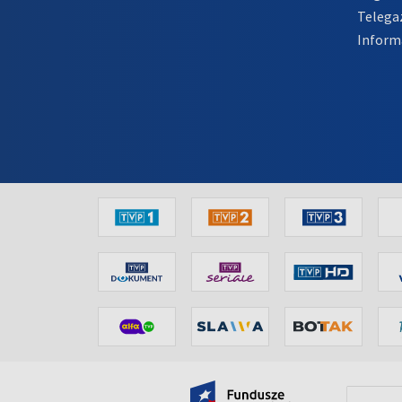
Telega
Inform