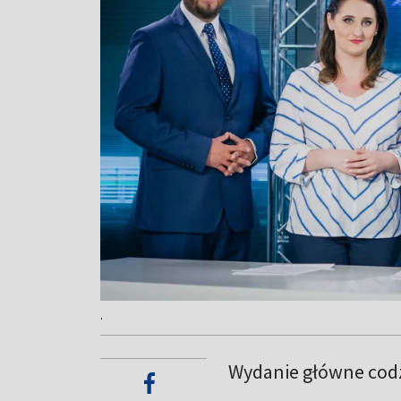
.
Wydanie główne codz