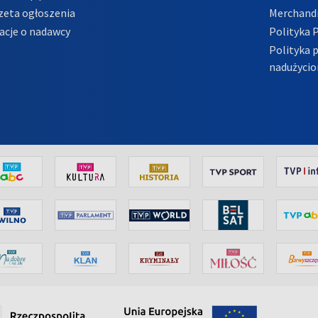
zeta ogłoszenia
Merchandi
acje o nadawcy
Polityka 
Polityka 
nadużycio