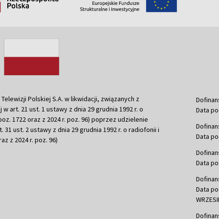
ewizji Polskiej S.A. w likwidacji, związanych z
Dofinan
j w art. 21 ust. 1 ustawy z dnia 29 grudnia 1992 r. o
Data po
r. poz. 1722 oraz z 2024 r. poz. 96) poprzez udzielenie
Dofinan
 31 ust. 2 ustawy z dnia 29 grudnia 1992 r. o radiofonii i
Data po
raz z 2024 r. poz. 96)
Dofinan
Data po
Dofinan
Data po
WRZESIE
Dofinan