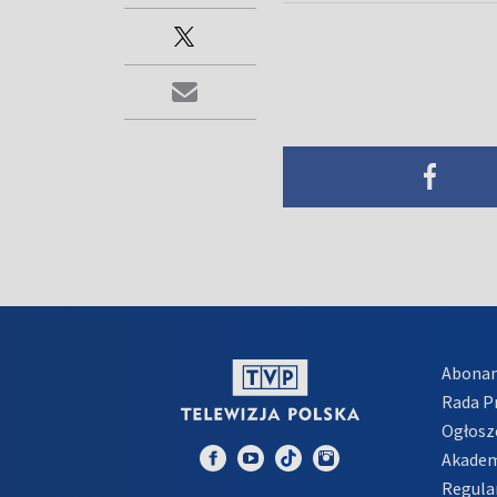
Abona
Rada 
Ogłosz
Akadem
Regula