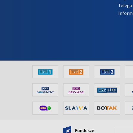
Telega
Inform