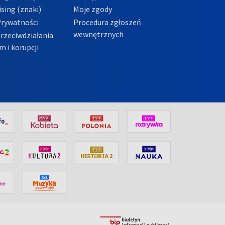
sing (znaki)
Moje zgody
Prywatności
Procedura zgłoszeń
wewnętrznych
przeciwdziałania
m i korupcji