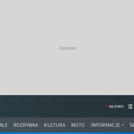
NA ŻYWO
ALE
ROZRYWKA
KULTURA
MOTO
INFORMACJE
S