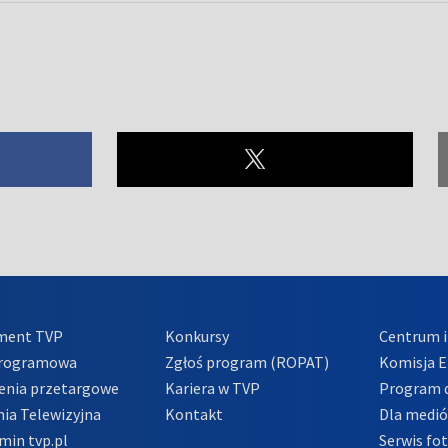
ment TVP
Konkursy
Centrum i
Programowa
Zgłoś program (ROPAT)
Komisja E
enia przetargowe
Kariera w TVP
Program d
ia Telewizyjna
Kontakt
Dla medi
min tvp.pl
Serwis fo