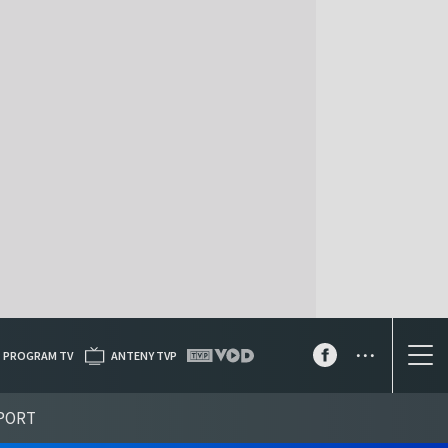
...
PROGRAM TV
ANTENY TVP
PORT