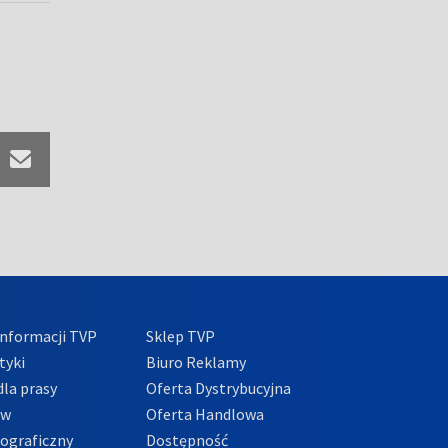
nformacji TVP
Sklep TVP
tyki
Biuro Reklamy
la prasy
Oferta Dystrybucyjna
ów
Oferta Handlowa
tograficzny
Dostępność