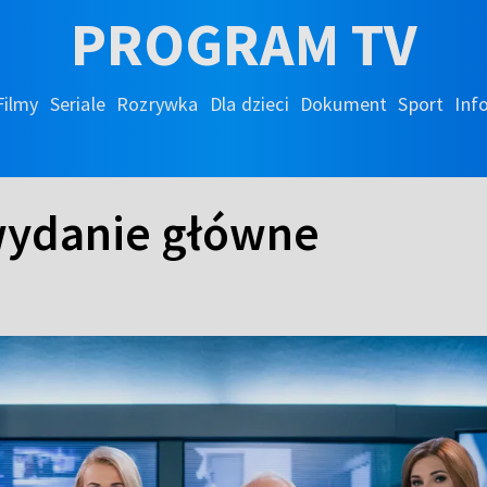
PROGRAM TV
Filmy
Seriale
Rozrywka
Dla dzieci
Dokument
Sport
Inf
 wydanie główne