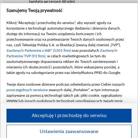
(wpłata wrzesień 60 mln)
Szanujemy Twoją prywatność
Dofinansowanie 635 783 051,21 PLN
Data podpisania umowy: WRZESIEŃ 2025
Kliknij "Akceptuję i przechodzę do serwisu", aby wyrazić zgody na
(wpłata wrzesień 100 mln, październik 350
korzystanie z technologii automatycznego śledzenia i zbierania danych,
mln, listopad 265 mln)
dostęp do informacji na Twoim urządzeniu końcowym i ich
przechowywanie oraz na przetwarzanie Twoich danych osobowych przez
Dofinansowanie 48 862 000,00 PLN
nas, czyli Telewizję Polską S.A. w likwidacji (zwaną dalej również „TVP”),
Data podpisania umowy: GRUDZIEŃ 2025
Zaufanych Partnerów z IAB* (1201 firm)
oraz pozostałych
Zaufanych
(wpłata grudzień 60,548 mln)
Partnerów TVP (93 firm)
, w celach marketingowych (w tym do
zautomatyzowanego dopasowania reklam do Twoich zainteresowań i
Dofinansowanie 900 000 000,00 PLN
mierzenia ich skuteczności) i pozostałych, które wskazujemy poniżej, a
Data podpisania umowy: LUTY 2026 (wpłata
także zgody na udostępnianie przez nas identyfikatora PPID do Google.
26 lutego 80 mln, 4 marca 370 mln,
8
kwiecień 180 mln, 7 maja 180 mln, 8
Twoje dane osobowe zbierane podczas odwiedzania przez Ciebie naszych
czerwca 90 mln)
poszczególnych serwisów
zwanych dalej „Portalem”, w tym informacje
zapisywane za pomocą technologii takich jak: pliki cookie, sygnalizatory
Dofinansowanie 250 000 000,00 PLN
WWW lub innych podobnych technologii umożliwiających świadczenie
Data podpisania umowy LIPIEC 2026 (wpłata
dopasowanych i bezpiecznych usług, personalizację treści oraz reklam,
udostępnianie funkcji mediów społecznościowych oraz analizowanie ruchu
4 sierpnia 250 mln
Akceptuję i przechodzę do serwisu
w Internecie.
Twoje dane osobowe zbierane podczas odwiedzania przez Ciebie
Ustawienia zaawansowane
poszczególnych serwisów
na Portalu, takie jak adresy IP, identyfikatory