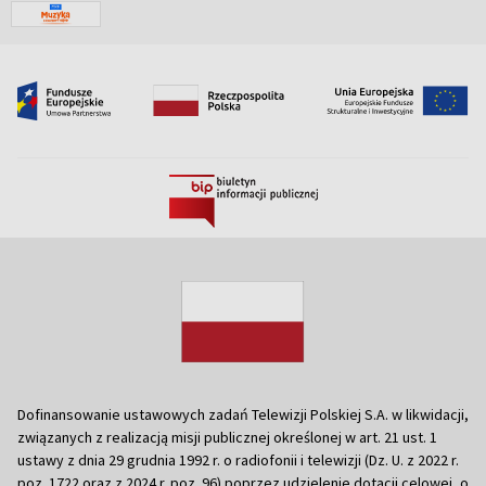
Dofinansowanie ustawowych zadań Telewizji Polskiej S.A. w likwidacji,
związanych z realizacją misji publicznej określonej w art. 21 ust. 1
ustawy z dnia 29 grudnia 1992 r. o radiofonii i telewizji (Dz. U. z 2022 r.
poz. 1722 oraz z 2024 r. poz. 96) poprzez udzielenie dotacji celowej, o