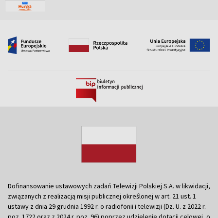
Dofinansowanie ustawowych zadań Telewizji Polskiej S.A. w likwidacji,
związanych z realizacją misji publicznej określonej w art. 21 ust. 1
ustawy z dnia 29 grudnia 1992 r. o radiofonii i telewizji (Dz. U. z 2022 r.
poz. 1722 oraz z 2024 r. poz. 96) poprzez udzielenie dotacji celowej, o