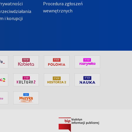
Prywatności
Procedura zgłoszeń
wewnętrznych
przeciwdziałania
m i korupcji