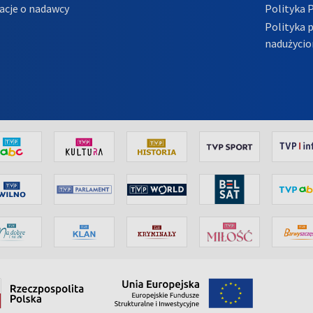
acje o nadawcy
Polityka 
Polityka 
nadużycio