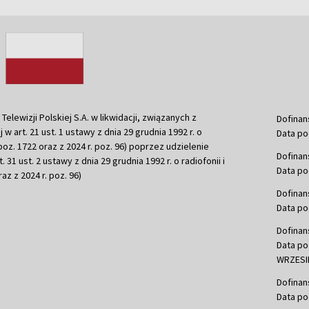
ewizji Polskiej S.A. w likwidacji, związanych z
Dofinan
j w art. 21 ust. 1 ustawy z dnia 29 grudnia 1992 r. o
Data po
r. poz. 1722 oraz z 2024 r. poz. 96) poprzez udzielenie
Dofinan
 31 ust. 2 ustawy z dnia 29 grudnia 1992 r. o radiofonii i
Data po
raz z 2024 r. poz. 96)
Dofinan
Data po
Dofinan
Data po
WRZESIE
Dofinan
Data po