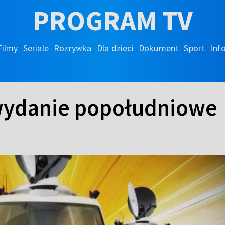
PROGRAM TV
Filmy
Seriale
Rozrywka
Dla dzieci
Dokument
Sport
Inf
 wydanie popołudniowe