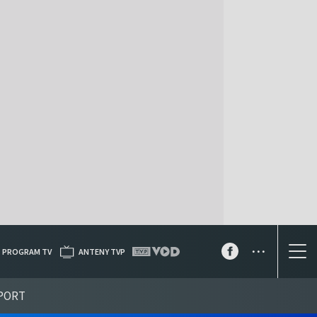
...
PROGRAM TV
ANTENY TVP
PORT