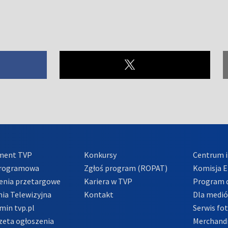
ment TVP
Konkursy
Centrum i
Programowa
Zgłoś program (ROPAT)
Komisja E
enia przetargowe
Kariera w TVP
Program d
ia Telewizyjna
Kontakt
Dla medi
min tvp.pl
Serwis fo
zeta ogłoszenia
Merchandi