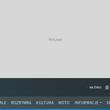
NA ŻYWO
ALE
ROZRYWKA
KULTURA
MOTO
INFORMACJE
S