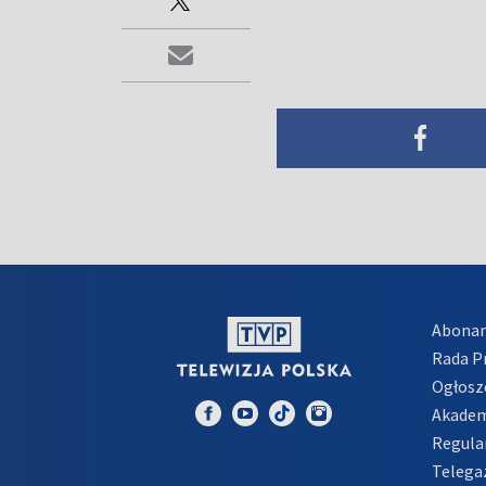
Abona
Rada 
Ogłosz
Akadem
Regula
Telega