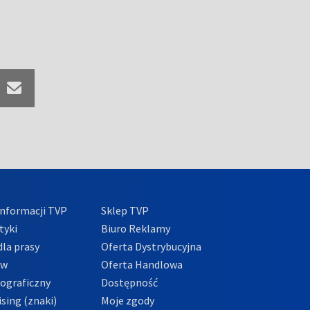
nformacji TVP
Sklep TVP
tyki
Biuro Reklamy
la prasy
Oferta Dystrybucyjna
ów
Oferta Handlowa
tograficzny
Dostępność
sing (znaki)
Moje zgody