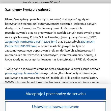
(wpłata wrzesień 60 mln)
Szanujemy Twoją prywatność
Dofinansowanie 635 783 051,21 PLN
Data podpisania umowy: WRZESIEŃ 2025
Kliknij "Akceptuję i przechodzę do serwisu", aby wyrazić zgody na
(wpłata wrzesień 100 mln, październik 350
korzystanie z technologii automatycznego śledzenia i zbierania danych,
mln, listopad 265 mln)
dostęp do informacji na Twoim urządzeniu końcowym i ich
przechowywanie oraz na przetwarzanie Twoich danych osobowych przez
Dofinansowanie 48 862 000,00 PLN
nas, czyli Telewizję Polską S.A. w likwidacji (zwaną dalej również „TVP”),
Data podpisania umowy: GRUDZIEŃ 2025
Zaufanych Partnerów z IAB* (1201 firm)
oraz pozostałych
Zaufanych
(wpłata grudzień 60,548 mln)
Partnerów TVP (93 firm)
, w celach marketingowych (w tym do
zautomatyzowanego dopasowania reklam do Twoich zainteresowań i
Dofinansowanie 900 000 000,00 PLN
mierzenia ich skuteczności) i pozostałych, które wskazujemy poniżej, a
Data podpisania umowy: LUTY 2026 (wpłata
także zgody na udostępnianie przez nas identyfikatora PPID do Google.
26 lutego 80 mln, 4 marca 370 mln,
8
kwiecień 180 mln, 7 maja 180 mln, 8
Twoje dane osobowe zbierane podczas odwiedzania przez Ciebie naszych
czerwca 90 mln)
poszczególnych serwisów
zwanych dalej „Portalem”, w tym informacje
zapisywane za pomocą technologii takich jak: pliki cookie, sygnalizatory
Dofinansowanie 250 000 000,00 PLN
WWW lub innych podobnych technologii umożliwiających świadczenie
Data podpisania umowy LIPIEC 2026 (wpłata
dopasowanych i bezpiecznych usług, personalizację treści oraz reklam,
udostępnianie funkcji mediów społecznościowych oraz analizowanie ruchu
4 sierpnia 250 mln
Akceptuję i przechodzę do serwisu
w Internecie.
Twoje dane osobowe zbierane podczas odwiedzania przez Ciebie
Ustawienia zaawansowane
poszczególnych serwisów
na Portalu, takie jak adresy IP, identyfikatory