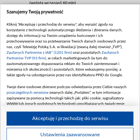
(wpłata wrzesień 60 mln)
Szanujemy Twoją prywatność
Dofinansowanie 635 783 051,21 PLN
Data podpisania umowy: WRZESIEŃ 2025
Kliknij "Akceptuję i przechodzę do serwisu", aby wyrazić zgody na
(wpłata wrzesień 100 mln, październik 350
korzystanie z technologii automatycznego śledzenia i zbierania danych,
mln, listopad 265 mln)
dostęp do informacji na Twoim urządzeniu końcowym i ich
przechowywanie oraz na przetwarzanie Twoich danych osobowych przez
Dofinansowanie 48 862 000,00 PLN
nas, czyli Telewizję Polską S.A. w likwidacji (zwaną dalej również „TVP”),
Data podpisania umowy: GRUDZIEŃ 2025
Zaufanych Partnerów z IAB* (1201 firm)
oraz pozostałych
Zaufanych
(wpłata grudzień 60,548 mln)
Partnerów TVP (93 firm)
, w celach marketingowych (w tym do
zautomatyzowanego dopasowania reklam do Twoich zainteresowań i
Dofinansowanie 900 000 000,00 PLN
mierzenia ich skuteczności) i pozostałych, które wskazujemy poniżej, a
Data podpisania umowy: LUTY 2026 (wpłata
także zgody na udostępnianie przez nas identyfikatora PPID do Google.
26 lutego 80 mln, 4 marca 370 mln,
8
kwiecień 180 mln, 7 maja 180 mln, 8
Twoje dane osobowe zbierane podczas odwiedzania przez Ciebie naszych
czerwca 90 mln)
poszczególnych serwisów
zwanych dalej „Portalem”, w tym informacje
zapisywane za pomocą technologii takich jak: pliki cookie, sygnalizatory
Dofinansowanie 250 000 000,00 PLN
WWW lub innych podobnych technologii umożliwiających świadczenie
Data podpisania umowy LIPIEC 2026 (wpłata
dopasowanych i bezpiecznych usług, personalizację treści oraz reklam,
udostępnianie funkcji mediów społecznościowych oraz analizowanie ruchu
4 sierpnia 250 mln
Akceptuję i przechodzę do serwisu
w Internecie.
Twoje dane osobowe zbierane podczas odwiedzania przez Ciebie
Ustawienia zaawansowane
poszczególnych serwisów
na Portalu, takie jak adresy IP, identyfikatory